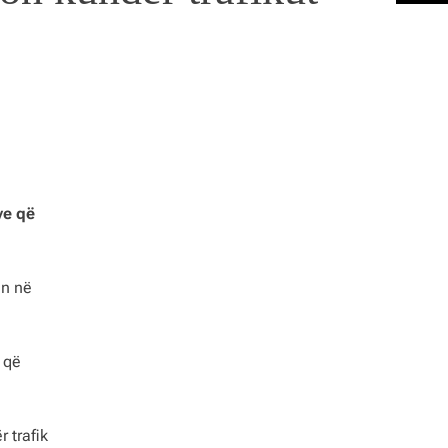
ve që
ën në
 që
 trafik