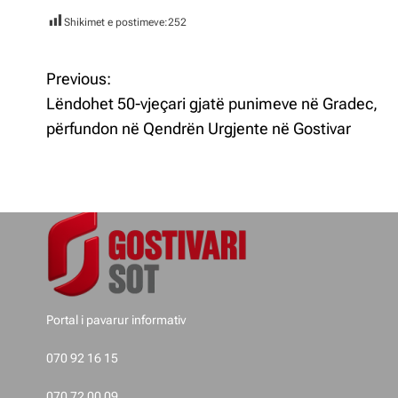
Shikimet e postimeve:
252
Previous:
L
Lëndohet 50-vjeçari gjatë punimeve në Gradec,
ë
përfundon në Qendrën Urgjente në Gostivar
v
i
z
j
e
Portal i pavarur informativ
t
070 92 16 15
e
070 72 00 09