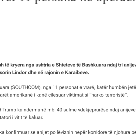
 të kryera nga ushtria e Shteteve të Bashkuara ndaj tri anije
orin Lindor dhe në rajonin e Karaibeve.
kuara (SOUTHCOM), nga 11 personat e vrarë, katër humbën jet
tarët amerikanë i kanë cilësuar viktimat si “narko-terroristë”.
d Trump ka ndërmarrë mbi 40 sulme vdekjeprurëse ndaj anijeve
ori i vitit të kaluar.
a konfirmuar se anijet po lëviznin nëpër korridore të njohura për