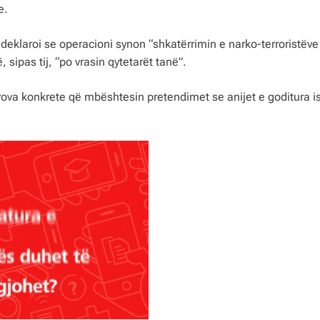
e.
deklaroi se operacioni synon “shkatërrimin e narko-terroristëv
ipas tij, “po vrasin qytetarët tanë”.
rova konkrete që mbështesin pretendimet se anijet e goditura is