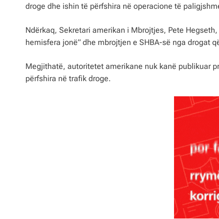
droge dhe ishin të përfshira në operacione të paligjshm
Ndërkaq, Sekretari amerikan i Mbrojtjes, Pete Hegseth, 
hemisfera jonë” dhe mbrojtjen e SHBA-së nga drogat që, s
Megjithatë, autoritetet amerikane nuk kanë publikuar p
përfshira në trafik droge.