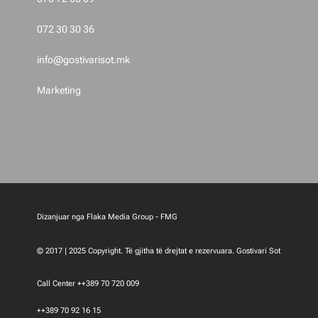
p
072 30 30 36
o
info@gostivarisot.mk
s
Marketing
t
i
m
e
Dizanjuar nga Flaka Media Group - FMG
t
© 2017 | 2025 Copyright. Të gjitha të drejtat e rezervuara. Gostivari Sot
Call Center ++389 70 720 009
++389 70 92 16 15