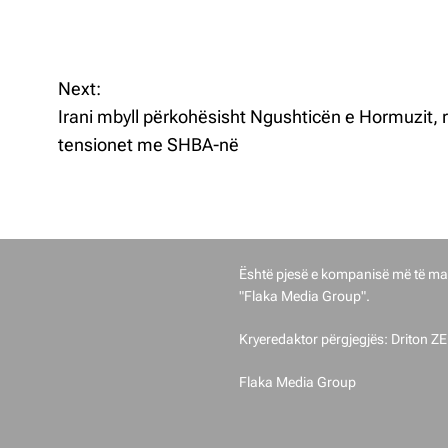
Next:
Irani mbyll përkohësisht Ngushticën e Hormuzit, r
tensionet me SHBA-në
Gostivari Sot u themelua në vitin 2
Është pjesë e kompanisë më të ma
"Flaka Media Group".
Kryeredaktor përgjegjës: Driton Z
Flaka Media Group