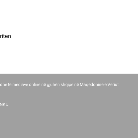
riten
017.
dhe të mediave online në gjuhën shqipe në Maqedoninë e Veriut
ENKU.