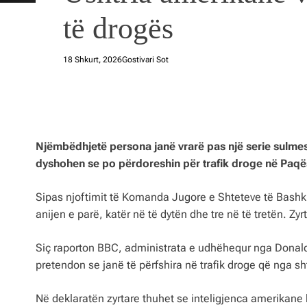
të drogës
18 Shkurt, 2026
Gostivari Sot
Njëmbëdhjetë persona janë vrarë pas një serie sulmesh
dyshohen se po përdoreshin për trafik droge në Paqës
Sipas njoftimit të Komanda Jugore e Shteteve të Bash
anijen e parë, katër në të dytën dhe tre në të tretën. Zyr
Siç raporton BBC, administrata e udhëhequr nga Donal
pretendon se janë të përfshira në trafik droge që nga shtat
Në deklaratën zyrtare thuhet se inteligjenca amerikane k