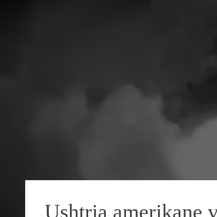
Ushtria amerikane v