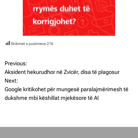
Shikimet e postimeve:
276
Previous:
L
Aksident hekurudhor në Zvicër, disa të plagosur
ë
Next:
Google kritikohet për mungesë paralajmërimesh të
v
dukshme mbi këshillat mjekësore të AI
i
z
j