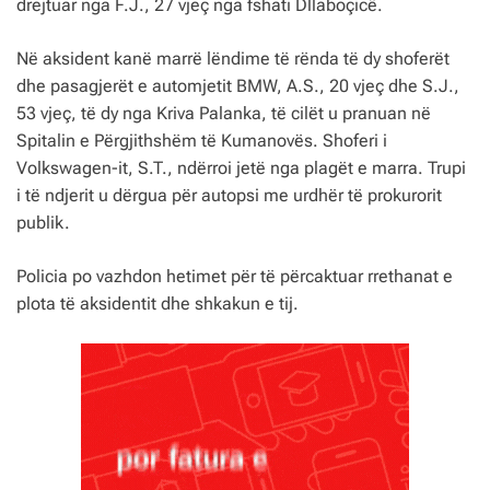
drejtuar nga F.J., 27 vjeç nga fshati Dllaboçicë.
Në aksident kanë marrë lëndime të rënda të dy shoferët
dhe pasagjerët e automjetit BMW, A.S., 20 vjeç dhe S.J.,
53 vjeç, të dy nga Kriva Palanka, të cilët u pranuan në
Spitalin e Përgjithshëm të Kumanovës. Shoferi i
Volkswagen-it, S.T., ndërroi jetë nga plagët e marra. Trupi
i të ndjerit u dërgua për autopsi me urdhër të prokurorit
publik.
Policia po vazhdon hetimet për të përcaktuar rrethanat e
plota të aksidentit dhe shkakun e tij.