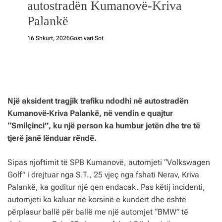
autostradën Kumanovë-Kriva
Palankë
16 Shkurt, 2026
Gostivari Sot
Një aksident tragjik trafiku ndodhi në autostradën
Kumanovë-Kriva Palankë, në vendin e quajtur
“Smilçinci”, ku një person ka humbur jetën dhe tre të
tjerë janë lënduar rëndë.
Sipas njoftimit të SPB Kumanovë, automjeti “Volkswagen
Golf” i drejtuar nga S.T., 25 vjeç nga fshati Nerav, Kriva
Palankë, ka goditur një qen endacak. Pas këtij incidenti,
automjeti ka kaluar në korsinë e kundërt dhe është
përplasur ballë për ballë me një automjet “BMW” të