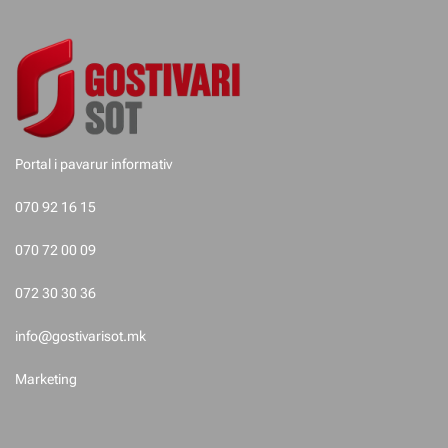
e
t
e
p
Portal i pavarur informativ
o
070 92 16 15
s
070 72 00 09
t
072 30 30 36
i
info@gostivarisot.mk
m
Marketing
e