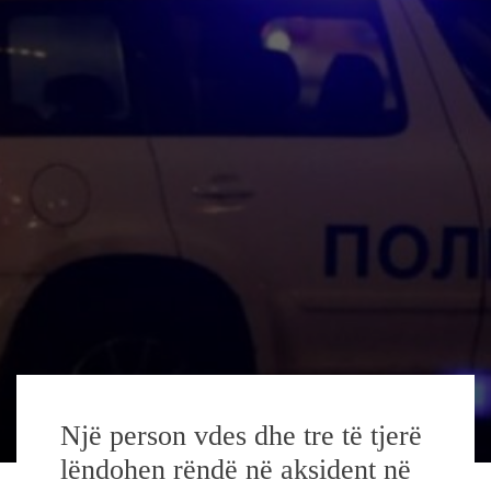
Një person vdes dhe tre të tjerë
lëndohen rëndë në aksident në