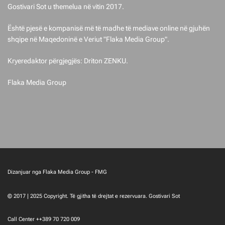
t
Gostivari Sot u themelua në vitin 2017.
Është pjesë e kompanisë më të madhe të mediave online në gjuhën
shqipe në Maqedoninë e Veriut "Flaka Media Group".
Kryeredaktor përgjegjës: Driton ZENKU.
Flaka Media Group
Dizanjuar nga Flaka Media Group - FMG
© 2017 | 2025 Copyright. Të gjitha të drejtat e rezervuara. Gostivari Sot
Call Center ++389 70 720 009