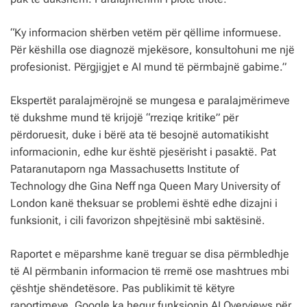
“Ky informacion shërben vetëm për qëllime informuese.
Për këshilla ose diagnozë mjekësore, konsultohuni me një
profesionist. Përgjigjet e AI mund të përmbajnë gabime.”
Ekspertët paralajmërojnë se mungesa e paralajmërimeve
të dukshme mund të krijojë “rreziqe kritike” për
përdoruesit, duke i bërë ata të besojnë automatikisht
informacionin, edhe kur është pjesërisht i pasaktë. Pat
Pataranutaporn nga Massachusetts Institute of
Technology dhe Gina Neff nga Queen Mary University of
London kanë theksuar se problemi është edhe dizajni i
funksionit, i cili favorizon shpejtësinë mbi saktësinë.
Raportet e mëparshme kanë treguar se disa përmbledhje
të AI përmbanin informacion të rremë ose mashtrues mbi
çështje shëndetësore. Pas publikimit të këtyre
raportimeve, Google ka hequr funksionin AI Overviews për