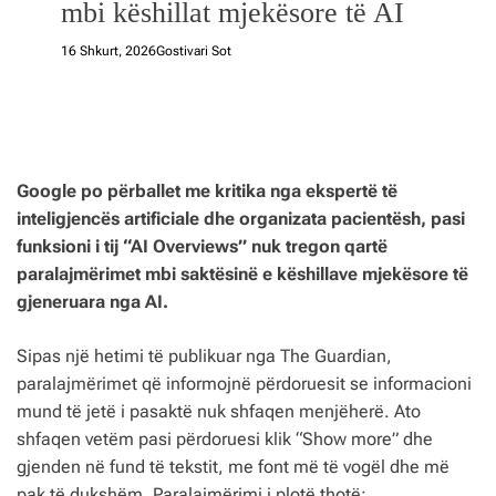
mbi këshillat mjekësore të AI
16 Shkurt, 2026
Gostivari Sot
Google po përballet me kritika nga ekspertë të
inteligjencës artificiale dhe organizata pacientësh, pasi
funksioni i tij “AI Overviews” nuk tregon qartë
paralajmërimet mbi saktësinë e këshillave mjekësore të
gjeneruara nga AI.
Sipas një hetimi të publikuar nga The Guardian,
paralajmërimet që informojnë përdoruesit se informacioni
mund të jetë i pasaktë nuk shfaqen menjëherë. Ato
shfaqen vetëm pasi përdoruesi klik “Show more” dhe
gjenden në fund të tekstit, me font më të vogël dhe më
pak të dukshëm. Paralajmërimi i plotë thotë: