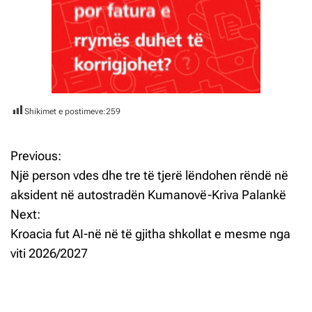
Shikimet e postimeve:
259
Previous:
L
Një person vdes dhe tre të tjerë lëndohen rëndë në
ë
aksident në autostradën Kumanovë-Kriva Palankë
Next:
v
Kroacia fut AI-në në të gjitha shkollat e mesme nga
i
viti 2026/2027
z
j