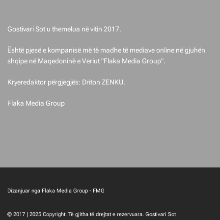
t
Gostivari Sot u themelua në vitin 2017.
Është pjesë e kompanisë më të madhe të mediave online në gjuhën
shqipe në Maqedoninë e Veriut "Flaka Media Group".
Kryeredaktor përgjegjës: Driton ZENKU.
Flaka Media Group
Dizanjuar nga Flaka Media Group - FMG
© 2017 | 2025 Copyright. Të gjitha të drejtat e rezervuara. Gostivari Sot