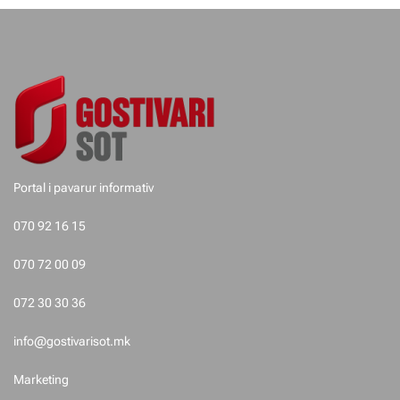
e
t
e
p
o
Portal i pavarur informativ
s
070 92 16 15
t
070 72 00 09
i
072 30 30 36
m
info@gostivarisot.mk
e
Marketing