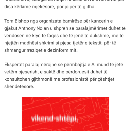
disa kërkime mjekësore, por jo për të gjitha.
Tom Bishop nga organizata bamirëse për kancerin e
gjakut Anthony Nolan u shpreh se paralajmërimet duhet të
vendosen në krye të faqes dhe të jenë të dukshme, me të
njëjtën madhësi shkrimi si pjesa tjetër e tekstit, për të
shmangur rreziqet e dezinformimit.
Ekspertët paralajmërojnë se përmbajtja e AI mund të jetë
vetëm pjesërisht e saktë dhe përdoruesit duhet të
konsultohen gjithmonë me profesionistë për çështjet
shëndetësore.