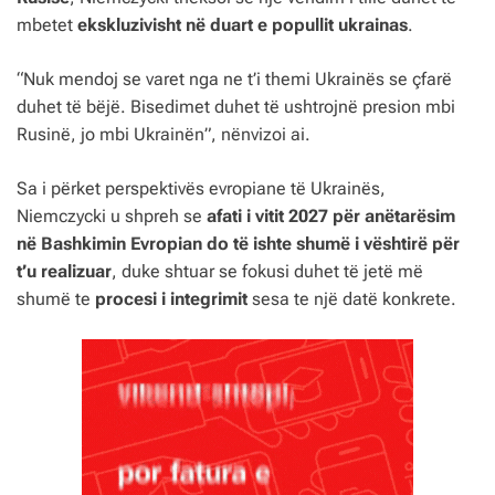
mbetet
ekskluzivisht në duart e popullit ukrainas
.
“Nuk mendoj se varet nga ne t’i themi Ukrainës se çfarë
duhet të bëjë. Bisedimet duhet të ushtrojnë presion mbi
Rusinë, jo mbi Ukrainën”, nënvizoi ai.
Sa i përket perspektivës evropiane të Ukrainës,
Niemczycki u shpreh se
afati i vitit 2027 për anëtarësim
në Bashkimin Evropian do të ishte shumë i vështirë për
t’u realizuar
, duke shtuar se fokusi duhet të jetë më
shumë te
procesi i integrimit
sesa te një datë konkrete.