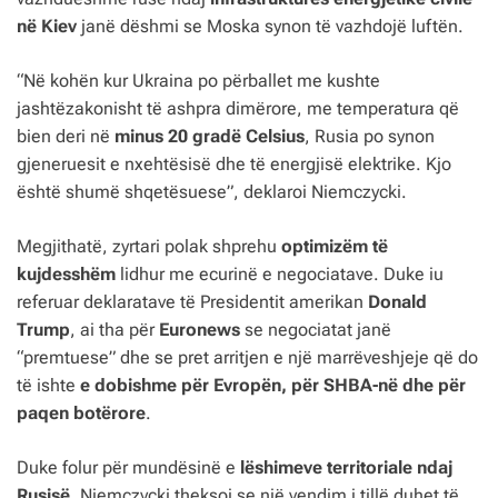
në Kiev
janë dëshmi se Moska synon të vazhdojë luftën.
“Në kohën kur Ukraina po përballet me kushte
jashtëzakonisht të ashpra dimërore, me temperatura që
bien deri në
minus 20 gradë Celsius
, Rusia po synon
gjeneruesit e nxehtësisë dhe të energjisë elektrike. Kjo
është shumë shqetësuese”, deklaroi Niemczycki.
Megjithatë, zyrtari polak shprehu
optimizëm të
kujdesshëm
lidhur me ecurinë e negociatave. Duke iu
referuar deklaratave të Presidentit amerikan
Donald
Trump
, ai tha për
Euronews
se negociatat janë
“premtuese” dhe se pret arritjen e një marrëveshjeje që do
të ishte
e dobishme për Evropën, për SHBA-në dhe për
paqen botërore
.
Duke folur për mundësinë e
lëshimeve territoriale ndaj
Rusisë
, Niemczycki theksoi se një vendim i tillë duhet të