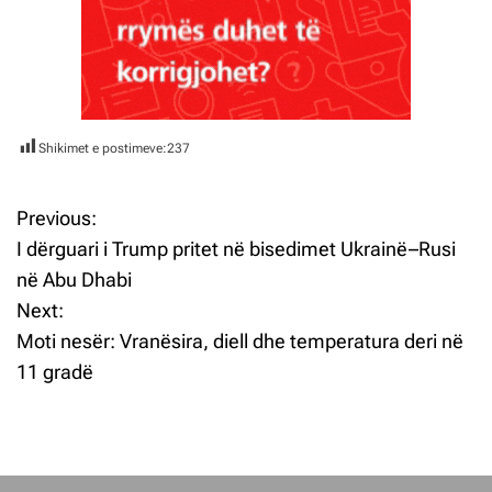
Shikimet e postimeve:
237
Previous:
L
I dërguari i Trump pritet në bisedimet Ukrainë–Rusi
ë
në Abu Dhabi
Next:
v
Moti nesër: Vranësira, diell dhe temperatura deri në
i
11 gradë
z
j