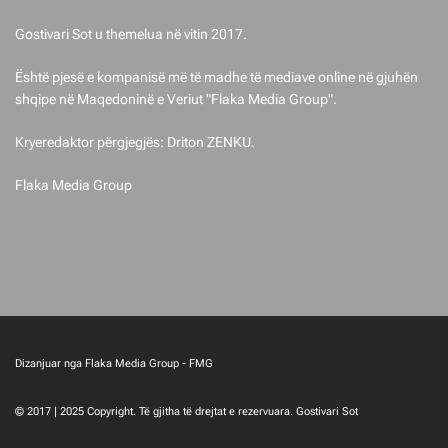
Gostivari Sot u themelua në vitin 2017.
Është pjesë e kompanisë më të madhe të mediave online në gjuhën
shqipe në Maqedoninë e Veriut "Flaka Media Group".
Kryeredaktor përgjegjës: Driton ZENKU.
Flaka Media Group
Dizanjuar nga Flaka Media Group - FMG
© 2017 | 2025 Copyright. Të gjitha të drejtat e rezervuara. Gostivari Sot