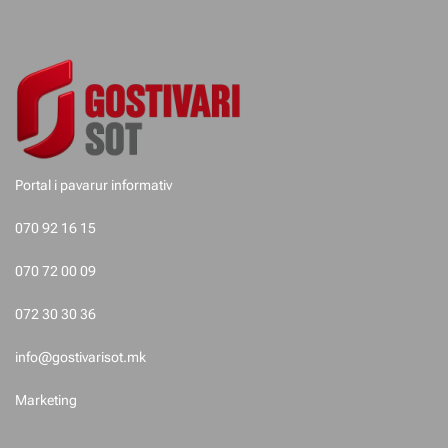
e
t
e
p
o
Portal i pavarur informativ
s
070 92 16 15
t
070 72 00 09
i
072 30 30 36
m
info@gostivarisot.mk
e
Marketing
t