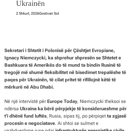
Ukrainën
2 Shkurt, 2026
Gostivari Sot
Sekretari i Shtetit i Polonisë për Çështjet Evropiane,
Ignacy Niemczycki, ka shprehur shpresën se Shtetet e
Bashkuara të Amerikës do të mund ta bindin Rusinë të
tregojë më shumë fleksibilitet në bisedimet trepalëshe të
paqes për Ukrainën, të cilat pritet të rifillojnë këtë të
mërkurë në Abu Dhabi.
Në një intervistë për
Europe Today
, Niemczycki theksoi se
ndërsa
Ukraina ka bërë përpjekje të konsiderueshme për
t’i dhënë fund luftës
, Rusia, sipas tij, po përpiqet
ta zgjasë
procesin e negociatave
. Ai shtoi se sulmet e
vazhdueshme ruse ndaj
infrastrukturës energjetike civile