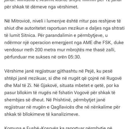
për shkak të dëmeve nga vërshimet.
Në Mitrovicë, niveli i lumenjve është rritur pas reshjeve të
shiut dhe autoritetet raportuan rrezikun e daljes nga shtrati
të lumit Sitnica. Për parandalimin e përmbytjeve, u
ndërmor një operacion emergjent nga AME dhe FSK, duke
vendosur rreth 200 metra mur mbrojtës me thasë zalli,
përfunduar me sukses në orën 05:30.
Vërshime janë regjistruar gjithashtu në Pejë, ku pesë
shtëpi janë rrezikuar, si dhe në rrugët që çojnë në Rugovë
dhe Mal të Zi. Në Gjakovë, situata mbetet e qetë, por ka
pasur bllokim të rrugës në fshatin Vogovë për shkak të
shembjes së dheut. Në Prishtinë, përmbytjet janë
regjistruar në rrugën e Qagllavicës dhe në nënkalime për
shkak të bllokimeve të kanalizimeve.
Komuna e Fushë-Kosovës ka raportuar përmbytje në