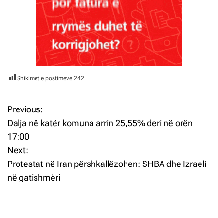
Shikimet e postimeve:
242
Previous:
L
Dalja në katër komuna arrin 25,55% deri në orën
ë
17:00
Next:
v
Protestat në Iran përshkallëzohen: SHBA dhe Izraeli
i
në gatishmëri
z
j