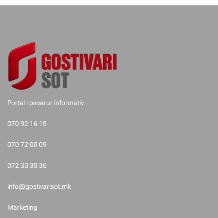
e
t
e
p
o
Portal i pavarur informativ
s
070 92 16 15
t
070 72 00 09
i
072 30 30 36
m
info@gostivarisot.mk
e
Marketing