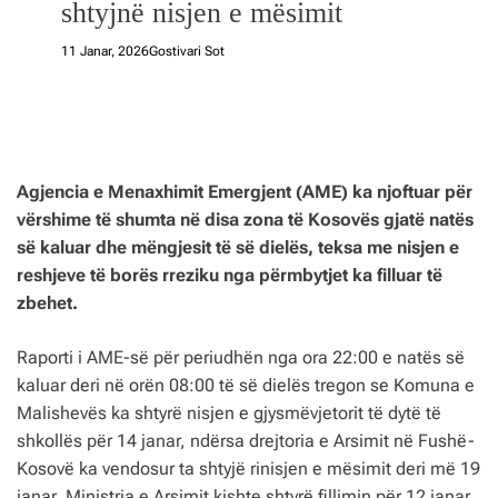
shtyjnë nisjen e mësimit
11 Janar, 2026
Gostivari Sot
Agjencia e Menaxhimit Emergjent (AME) ka njoftuar për
vërshime të shumta në disa zona të Kosovës gjatë natës
së kaluar dhe mëngjesit të së dielës, teksa me nisjen e
reshjeve të borës rreziku nga përmbytjet ka filluar të
zbehet.
Raporti i AME-së për periudhën nga ora 22:00 e natës së
kaluar deri në orën 08:00 të së dielës tregon se Komuna e
Malishevës ka shtyrë nisjen e gjysmëvjetorit të dytë të
shkollës për 14 janar, ndërsa drejtoria e Arsimit në Fushë-
Kosovë ka vendosur ta shtyjë rinisjen e mësimit deri më 19
janar. Ministria e Arsimit kishte shtyrë fillimin për 12 janar