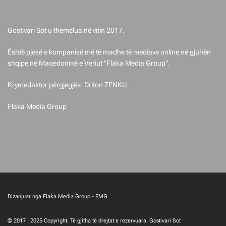
t
Gostivari Sot u themelua në vitin 2017.
Është pjesë e kompanisë më të madhe të mediave online në gjuhën
shqipe në Maqedoninë e Veriut "Flaka Media Group".
Kryeredaktor përgjegjës: Driton ZENKU.
Flaka Media Group
Dizanjuar nga Flaka Media Group - FMG
© 2017 | 2025 Copyright. Të gjitha të drejtat e rezervuara. Gostivari Sot