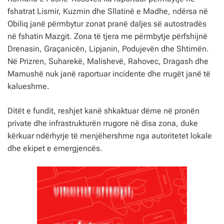
fshatrat Lismir, Kuzmin dhe Sllatinë e Madhe, ndërsa në
Obiliq janë përmbytur zonat pranë daljes së autostradës
në fshatin Mazgit. Zona të tjera me përmbytje përfshijnë
Drenasin, Graçanicën, Lipjanin, Podujevën dhe Shtimën.
Në Prizren, Suharekë, Malishevë, Rahovec, Dragash dhe
Mamushë nuk janë raportuar incidente dhe rrugët janë të
kalueshme.
Ditët e fundit, reshjet kanë shkaktuar dëme në pronën
private dhe infrastrukturën rrugore në disa zona, duke
kërkuar ndërhyrje të menjëhershme nga autoritetet lokale
dhe ekipet e emergjencës.