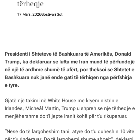
tërheqje
17 Mars, 2026
Gostivari Sot
Presidenti i Shteteve të Bashkuara të Amerikës, Donald
Trump, ka deklaruar se lufta me Iran mund të përfundojë
në një të ardhme shumë të afërt, por theksoi se Shtetet e
Bashkuara nuk janë ende gati të tërhiqen nga përfshirja
e tyre.
Gjatë një takimi në White House me kryeministrin e
Irlandës, Micheál Martin, Trump u shpreh se një tërheqje e
menjëhershme do t’i jepte Iranit kohë për t’u rikuperuar.
“Nëse do të largoheshim tani, atyre do t’u duheshin 10 vite
për t’u rindërtuar. Do të largohemi shumë shpejt”, deklaroi