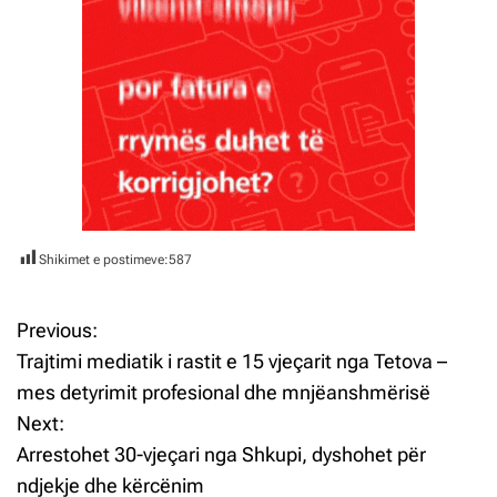
Shikimet e postimeve:
587
Previous:
L
Trajtimi mediatik i rastit e 15 vjeçarit nga Tetova –
ë
mes detyrimit profesional dhe mnjëanshmërisë
Next:
v
Arrestohet 30-vjeçari nga Shkupi, dyshohet për
i
ndjekje dhe kërcënim