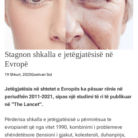
Stagnon shkalla e jetëgjatësisë në
Evropë
19 Shkurt, 2025
Gostivari Sot
Jetëgjatësia në shtetet e Evropës ka pësuar rënie në
periudhën 2011-2021, sipas një studimi të ri të publikuar
në “The Lancet”.
Përderisa shkalla e jetëgjatësisë u përmirësua te
evropianët që nga vitet 1990, kombinimi i problemeve
shëndetësore (tensioni i gjakut, kolesteroli, duhanpirja,