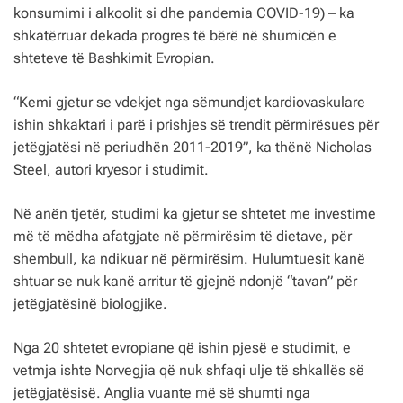
konsumimi i alkoolit si dhe pandemia COVID-19) – ka
shkatërruar dekada progres të bërë në shumicën e
shteteve të Bashkimit Evropian.
“Kemi gjetur se vdekjet nga sëmundjet kardiovaskulare
ishin shkaktari i parë i prishjes së trendit përmirësues për
jetëgjatësi në periudhën 2011-2019”, ka thënë Nicholas
Steel, autori kryesor i studimit.
Në anën tjetër, studimi ka gjetur se shtetet me investime
më të mëdha afatgjate në përmirësim të dietave, për
shembull, ka ndikuar në përmirësim. Hulumtuesit kanë
shtuar se nuk kanë arritur të gjejnë ndonjë “tavan” për
jetëgjatësinë biologjike.
Nga 20 shtetet evropiane që ishin pjesë e studimit, e
vetmja ishte Norvegjia që nuk shfaqi ulje të shkallës së
jetëgjatësisë. Anglia vuante më së shumti nga