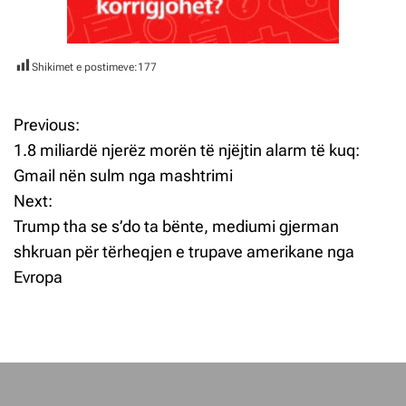
Shikimet e postimeve:
177
Previous:
L
1.8 miliardë njerëz morën të njëjtin alarm të kuq:
ë
Gmail nën sulm nga mashtrimi
Next:
v
Trump tha se s’do ta bënte, mediumi gjerman
i
shkruan për tërheqjen e trupave amerikane nga
Evropa
z
j
e
t