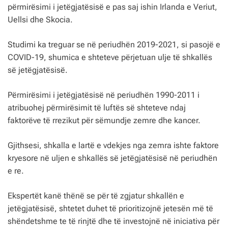
përmirësimi i jetëgjatësisë e pas saj ishin Irlanda e Veriut,
Uellsi dhe Skocia.
Studimi ka treguar se në periudhën 2019-2021, si pasojë e
COVID-19, shumica e shteteve përjetuan ulje të shkallës
së jetëgjatësisë.
Përmirësimi i jetëgjatësisë në periudhën 1990-2011 i
atribuohej përmirësimit të luftës së shteteve ndaj
faktorëve të rrezikut për sëmundje zemre dhe kancer.
Gjithsesi, shkalla e lartë e vdekjes nga zemra ishte faktore
kryesore në uljen e shkallës së jetëgjatësisë në periudhën
e re.
Ekspertët kanë thënë se për të zgjatur shkallën e
jetëgjatësisë, shtetet duhet të prioritizojnë jetesën më të
shëndetshme te të rinjtë dhe të investojnë në iniciativa për