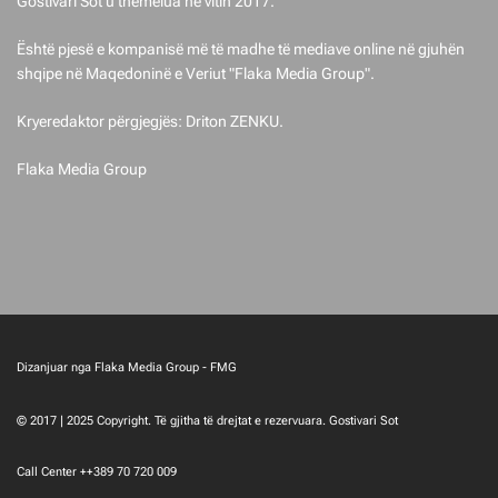
Gostivari Sot u themelua në vitin 2017.
Është pjesë e kompanisë më të madhe të mediave online në gjuhën
shqipe në Maqedoninë e Veriut "Flaka Media Group".
Kryeredaktor përgjegjës: Driton ZENKU.
Flaka Media Group
Dizanjuar nga Flaka Media Group - FMG
© 2017 | 2025 Copyright. Të gjitha të drejtat e rezervuara. Gostivari Sot
Call Center ++389 70 720 009