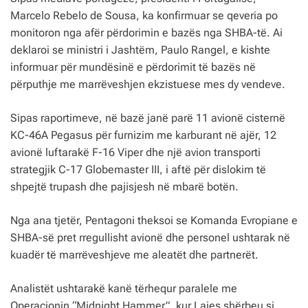
Marcelo Rebelo de Sousa, ka konfirmuar se qeveria po
monitoron nga afër përdorimin e bazës nga SHBA-të. Ai
deklaroi se ministri i Jashtëm, Paulo Rangel, e kishte
informuar për mundësinë e përdorimit të bazës në
përputhje me marrëveshjen ekzistuese mes dy vendeve.
Sipas raportimeve, në bazë janë parë 11 avionë cisternë
KC-46A Pegasus për furnizim me karburant në ajër, 12
avionë luftarakë F-16 Viper dhe një avion transporti
strategjik C-17 Globemaster III, i aftë për dislokim të
shpejtë trupash dhe pajisjesh në mbarë botën.
Nga ana tjetër, Pentagoni theksoi se Komanda Evropiane e
SHBA-së pret rregullisht avionë dhe personel ushtarak në
kuadër të marrëveshjeve me aleatët dhe partnerët.
Analistët ushtarakë kanë tërhequr paralele me
Operacionin “Midnight Hammer”, kur Lajes shërbeu si