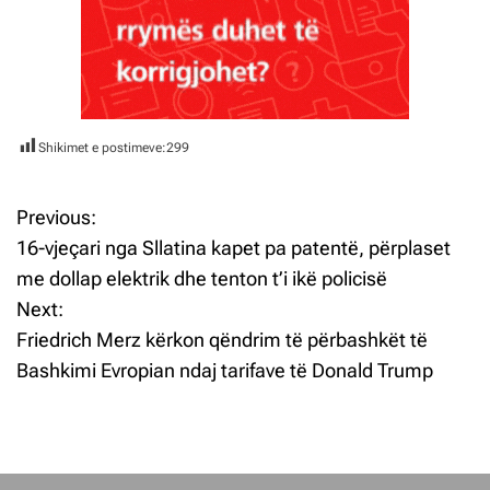
Shikimet e postimeve:
299
Previous:
L
16-vjeçari nga Sllatina kapet pa patentë, përplaset
ë
me dollap elektrik dhe tenton t’i ikë policisë
Next:
v
Friedrich Merz kërkon qëndrim të përbashkët të
i
Bashkimi Evropian ndaj tarifave të Donald Trump
z
j