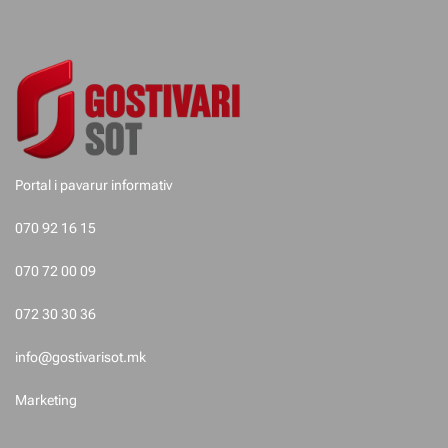
e
t
e
p
o
Portal i pavarur informativ
s
070 92 16 15
t
070 72 00 09
i
072 30 30 36
m
info@gostivarisot.mk
e
Marketing
t