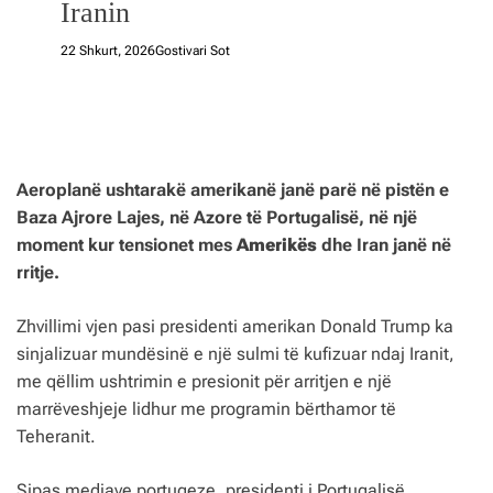
Iranin
22 Shkurt, 2026
Gostivari Sot
Aeroplanë ushtarakë amerikanë janë parë në pistën e
Baza Ajrore Lajes, në Azore të Portugalisë, në një
moment kur tensionet mes
Amerik
ë
s
dhe Iran janë në
rritje.
Zhvillimi vjen pasi presidenti amerikan Donald Trump ka
sinjalizuar mundësinë e një sulmi të kufizuar ndaj Iranit,
me qëllim ushtrimin e presionit për arritjen e një
marrëveshjeje lidhur me programin bërthamor të
Teheranit.
Sipas mediave portugeze, presidenti i Portugalisë,