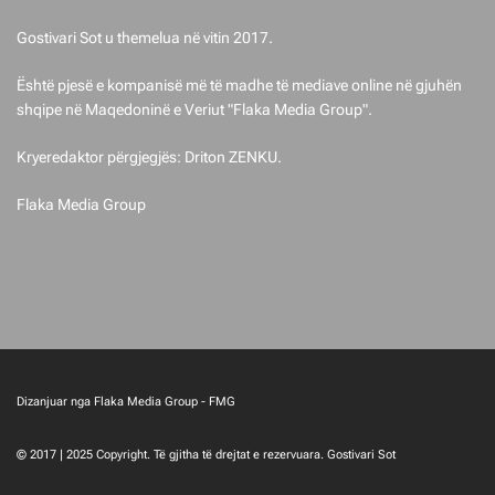
Gostivari Sot u themelua në vitin 2017.
Është pjesë e kompanisë më të madhe të mediave online në gjuhën
shqipe në Maqedoninë e Veriut "Flaka Media Group".
Kryeredaktor përgjegjës: Driton ZENKU.
Flaka Media Group
Dizanjuar nga Flaka Media Group - FMG
© 2017 | 2025 Copyright. Të gjitha të drejtat e rezervuara. Gostivari Sot