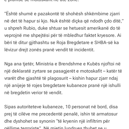
“Është shumë e pazakontë të shohësh shkëmbime zjarri
në det të hapur si kjo. Nuk është diçka që ndodh çdo ditë,”
u shpreh Rubio, duke shtuar se hetuesit amerikanë do të
veprojnë me shpejtësi për të mbledhur faktet kryesore. Ai
bëri të ditur gjithashtu se Roja Bregdetare e SHBA-së ka
lëvizur drejt zonës pranë vendit të incidentit.
Nga ana tjetër, Ministria e Brendshme e Kubës njoftoi në
një deklaratë zyrtare se pasagjerët e motoskafit – katër të
vrarët dhe gjashtë të plagosurit – kishin hapur zjarr ndaj
një anijeje të rojes bregdetare kubaneze pranë një ishulli
në bregdetin verior të vendit.
Sipas autoriteteve kubaneze, 10 personat në bord, disa
prej të cilëve me precedentë penalë, ishin të armatosur
dhe dyshohet se synonin “të kryenin një infiltrim për
qëllime terroriste”. Në mjetin lundrues thuhet se u