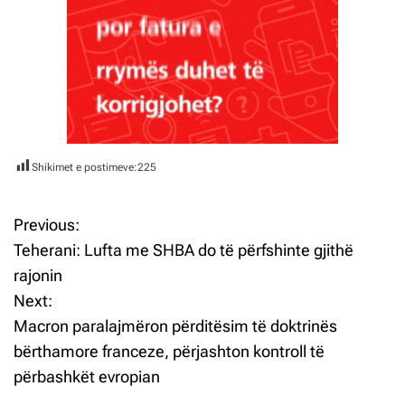
Shikimet e postimeve:
225
Previous:
L
Teherani: Lufta me SHBA do të përfshinte gjithë
ë
rajonin
Next:
v
Macron paralajmëron përditësim të doktrinës
i
bërthamore franceze, përjashton kontroll të
përbashkët evropian
z