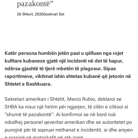
pazakontë”
26 Shkurt, 2026
Gostivari Sot
Katër persona humbën jetën pasi u qëlluan nga rojet
kufitare kubaneze gjatë një incidenti në det të hapur,
ndërsa gjashtë të tjerë mbetën të plagosur. Sipas
raportimeve, viktimat ishin shtetas kubanë që jetonin në
Shtetet e Bashkuara.
Sekretari amerikan i Shtetit, Marco Rubio, deklaroi se
SHBA ka nisur një hetim për ngjarjen, të cilën e cilësoi si
“shumë të pazakontë”. Ai konfirmoi se në bord nuk
ndodhej personel qeveritar amerikan dhe se autoritetet po
punojnë për të sqaruar rrethanat e incidentit, si dhe arsyen
e pranisë së motoskafit në atë zonë.