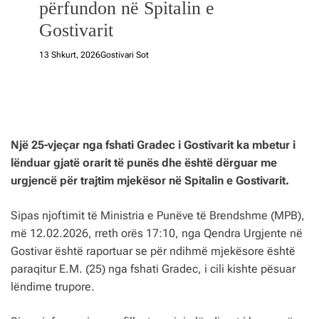
përfundon në Spitalin e
Gostivarit
13 Shkurt, 2026
Gostivari Sot
Një 25-vjeçar nga fshati Gradec i Gostivarit ka mbetur i
lënduar gjatë orarit të punës dhe është dërguar me
urgjencë për trajtim mjekësor në Spitalin e Gostivarit.
Sipas njoftimit të Ministria e Punëve të Brendshme (MPB),
më 12.02.2026, rreth orës 17:10, nga Qendra Urgjente në
Gostivar është raportuar se për ndihmë mjekësore është
paraqitur E.M. (25) nga fshati Gradec, i cili kishte pësuar
lëndime trupore.