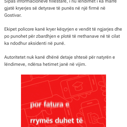
Sipas informacioneve fillestare, i riu lëndimet i ka marrë
gjatë kryerjes së detyrave të punës në një firmë në
Gostivar.
Ekipet policore kanë kryer këqyrjen e vendit të ngjarjes dhe
po punohet për zbardhjen e plotë të rrethanave në të cilat
ka ndodhur aksidenti në punë.
Autoritetet nuk kanë dhënë detaje shtesë për natyrën e
lëndimeve, ndërsa hetimet janë në vijim.