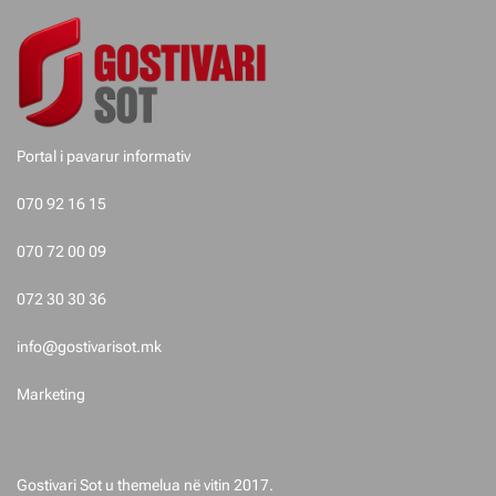
t
e
p
o
Portal i pavarur informativ
s
070 92 16 15
t
070 72 00 09
i
072 30 30 36
m
info@gostivarisot.mk
e
Marketing
t
Gostivari Sot u themelua në vitin 2017.