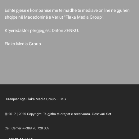
Është pjesë e kompanisë më të madhe të mediave online në gjuhën
shqipe në Maqedoninë e Veriut "Flaka Media Group".
Kryeredaktor përgjegjës: Driton ZENKU.
Flaka Media Group
Dizanjuar nga Flaka Media Group - FMG
© 2017 | 2025 Copyright. Të gjitha të drejtat e rezervuara. Gostivari Sot
Call Center ++389 70 720 009