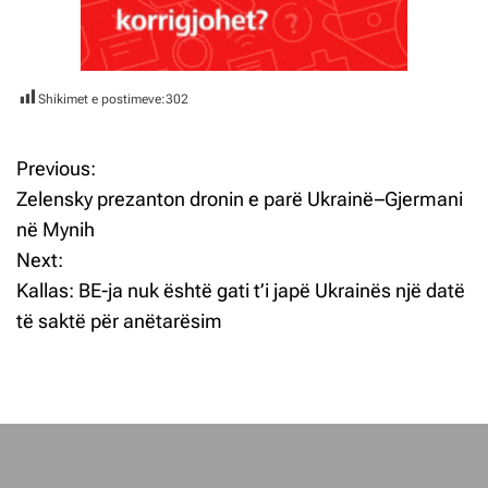
Shikimet e postimeve:
302
Previous:
L
Zelensky prezanton dronin e parë Ukrainë–Gjermani
ë
në Mynih
Next:
v
Kallas: BE-ja nuk është gati t’i japë Ukrainës një datë
i
të saktë për anëtarësim
z
j
e