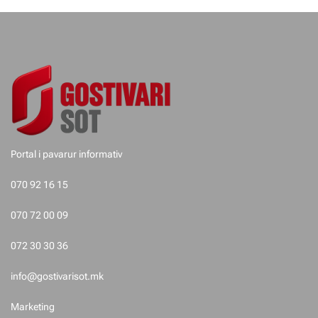
j
e
t
e
p
o
Portal i pavarur informativ
s
070 92 16 15
t
070 72 00 09
i
072 30 30 36
m
info@gostivarisot.mk
e
Marketing