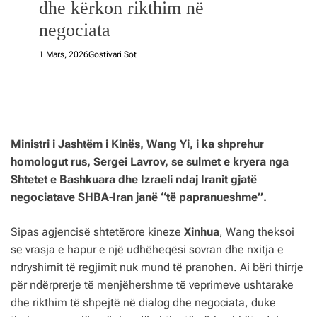
dhe kërkon rikthim në
negociata
1 Mars, 2026
Gostivari Sot
Ministri i Jashtëm i Kinës, Wang Yi, i ka shprehur
homologut rus, Sergei Lavrov, se sulmet e kryera nga
Shtetet e Bashkuara dhe Izraeli ndaj Iranit gjatë
negociatave SHBA-Iran janë “të papranueshme”.
Sipas agjencisë shtetërore kineze
Xinhua
, Wang theksoi
se vrasja e hapur e një udhëheqësi sovran dhe nxitja e
ndryshimit të regjimit nuk mund të pranohen. Ai bëri thirrje
për ndërprerje të menjëhershme të veprimeve ushtarake
dhe rikthim të shpejtë në dialog dhe negociata, duke