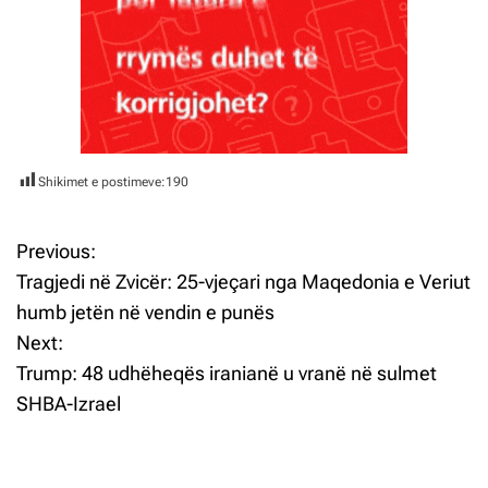
Shikimet e postimeve:
190
Previous:
L
Tragjedi në Zvicër: 25-vjeçari nga Maqedonia e Veriut
ë
humb jetën në vendin e punës
Next:
v
Trump: 48 udhëheqës iranianë u vranë në sulmet
i
SHBA-Izrael
z