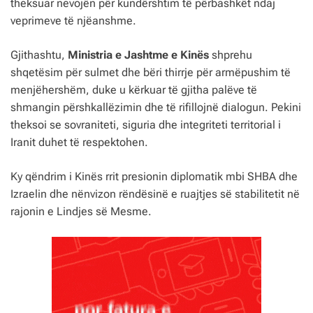
theksuar nevojën për kundërshtim të përbashkët ndaj
veprimeve të njëanshme.
Gjithashtu,
Ministria e Jashtme e Kinës
shprehu
shqetësim për sulmet dhe bëri thirrje për armëpushim të
menjëhershëm, duke u kërkuar të gjitha palëve të
shmangin përshkallëzimin dhe të rifillojnë dialogun. Pekini
theksoi se sovraniteti, siguria dhe integriteti territorial i
Iranit duhet të respektohen.
Ky qëndrim i Kinës rrit presionin diplomatik mbi SHBA dhe
Izraelin dhe nënvizon rëndësinë e ruajtjes së stabilitetit në
rajonin e Lindjes së Mesme.