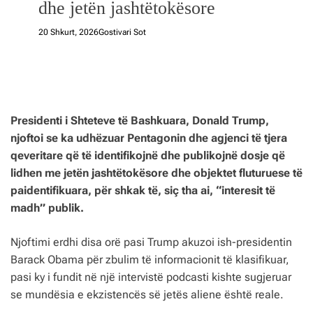
dhe jetën jashtëtokësore
20 Shkurt, 2026
Gostivari Sot
Presidenti i Shteteve të Bashkuara, Donald Trump,
njoftoi se ka udhëzuar Pentagonin dhe agjenci të tjera
qeveritare që të identifikojnë dhe publikojnë dosje që
lidhen me jetën jashtëtokësore dhe objektet fluturuese të
paidentifikuara, për shkak të, siç tha ai, “interesit të
madh” publik.
Njoftimi erdhi disa orë pasi Trump akuzoi ish-presidentin
Barack Obama për zbulim të informacionit të klasifikuar,
pasi ky i fundit në një intervistë podcasti kishte sugjeruar
se mundësia e ekzistencës së jetës aliene është reale.