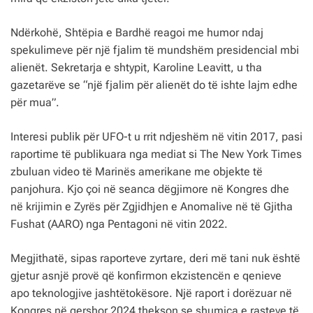
Ndërkohë, Shtëpia e Bardhë reagoi me humor ndaj
spekulimeve për një fjalim të mundshëm presidencial mbi
alienët. Sekretarja e shtypit, Karoline Leavitt, u tha
gazetarëve se “një fjalim për alienët do të ishte lajm edhe
për mua”.
Interesi publik për UFO-t u rrit ndjeshëm në vitin 2017, pasi
raportime të publikuara nga mediat si The New York Times
zbuluan video të Marinës amerikane me objekte të
panjohura. Kjo çoi në seanca dëgjimore në Kongres dhe
në krijimin e Zyrës për Zgjidhjen e Anomalive në të Gjitha
Fushat (AARO) nga Pentagoni në vitin 2022.
Megjithatë, sipas raporteve zyrtare, deri më tani nuk është
gjetur asnjë provë që konfirmon ekzistencën e qenieve
apo teknologjive jashtëtokësore. Një raport i dorëzuar në
Kongres në qershor 2024 thekson se shumica e rasteve të