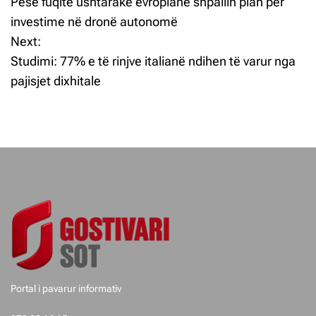
Pesë fuqitë ushtarake evropiane shpallin plan për
ë
investime në dronë autonomë
Next:
v
Studimi: 77% e të rinjve italianë ndihen të varur nga
i
pajisjet dixhitale
z
j
e
t
e
p
o
Portal i pavarur informativ