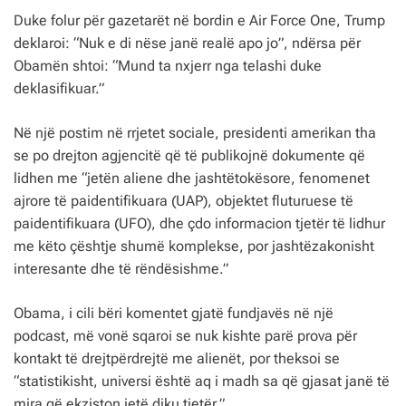
Duke folur për gazetarët në bordin e Air Force One, Trump
deklaroi: “Nuk e di nëse janë realë apo jo”, ndërsa për
Obamën shtoi: “Mund ta nxjerr nga telashi duke
deklasifikuar.”
Në një postim në rrjetet sociale, presidenti amerikan tha
se po drejton agjencitë që të publikojnë dokumente që
lidhen me “jetën aliene dhe jashtëtokësore, fenomenet
ajrore të paidentifikuara (UAP), objektet fluturuese të
paidentifikuara (UFO), dhe çdo informacion tjetër të lidhur
me këto çështje shumë komplekse, por jashtëzakonisht
interesante dhe të rëndësishme.”
Obama, i cili bëri komentet gjatë fundjavës në një
podcast, më vonë sqaroi se nuk kishte parë prova për
kontakt të drejtpërdrejtë me alienët, por theksoi se
“statistikisht, universi është aq i madh sa që gjasat janë të
mira që ekziston jetë diku tjetër.”