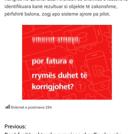
identifikuara kanë rezultuar si objekte të zakonshme,
përfshirë balona, zogj apo sisteme ajrore pa pilot.
Shikimet e postimeve:
284
Previous:
L