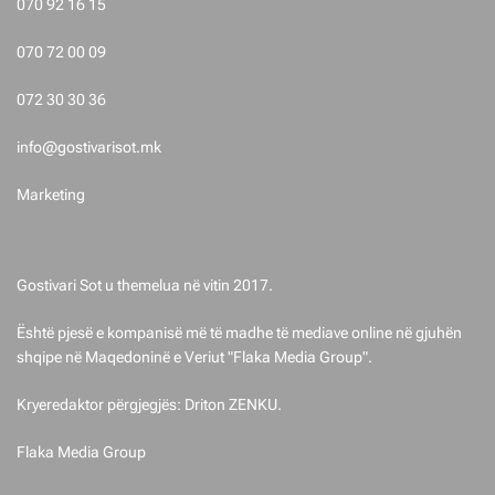
s
070 92 16 15
t
070 72 00 09
i
072 30 30 36
m
info@gostivarisot.mk
e
Marketing
t
Gostivari Sot u themelua në vitin 2017.
Është pjesë e kompanisë më të madhe të mediave online në gjuhën
shqipe në Maqedoninë e Veriut "Flaka Media Group".
Kryeredaktor përgjegjës: Driton ZENKU.
Flaka Media Group