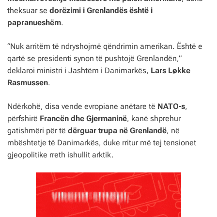
theksuar se
dorëzimi i Grenlandës është i
papranueshëm
.
“Nuk arritëm të ndryshojmë qëndrimin amerikan. Është e
qartë se presidenti synon të pushtojë Grenlandën,”
deklaroi ministri i Jashtëm i Danimarkës,
Lars Løkke
Rasmussen
.
Ndërkohë, disa vende evropiane anëtare të
NATO-s
,
përfshirë
Francën dhe Gjermaninë
, kanë shprehur
gatishmëri për të
dërguar trupa në Grenlandë
, në
mbështetje të Danimarkës, duke rritur më tej tensionet
gjeopolitike rreth ishullit arktik.