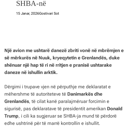
SHBA-në
15 Janar, 2026
Gostivari Sot
Një avion me ushtarë danezë zbriti vonë në mbrëmjen e
së mërkurës në Nuuk, kryeqytetin e Grenlandës, duke
shënuar një hap të ri në rritjen e pranisë ushtarake
daneze në ishullin arktik.
Dërgimi i trupave vjen në përputhje me deklaratat e
mëhershme të autoriteteve të
Danimarkës dhe
Grenlandës
, të cilat kanë paralajmëruar forcimin e
sigurisë, pas deklaratave të presidentit amerikan
Donald
Trump
, i cili ka sugjeruar se SHBA-ja mund të përdorë
edhe ushtrinë për të marrë kontrollin e ishullit.