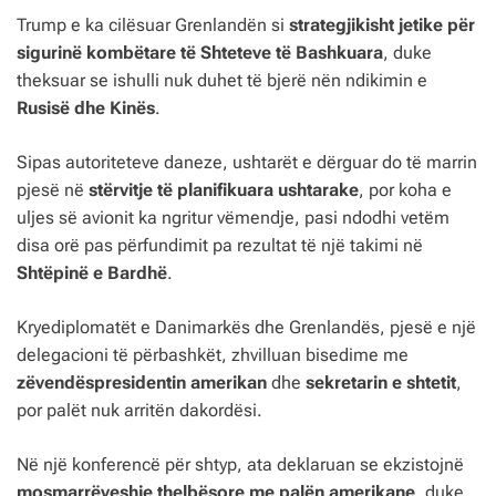
Trump e ka cilësuar Grenlandën si
strategjikisht jetike për
sigurinë kombëtare të Shteteve të Bashkuara
, duke
theksuar se ishulli nuk duhet të bjerë nën ndikimin e
Rusisë dhe Kinës
.
Sipas autoriteteve daneze, ushtarët e dërguar do të marrin
pjesë në
stërvitje të planifikuara ushtarake
, por koha e
uljes së avionit ka ngritur vëmendje, pasi ndodhi vetëm
disa orë pas përfundimit pa rezultat të një takimi në
Shtëpinë e Bardhë
.
Kryediplomatët e Danimarkës dhe Grenlandës, pjesë e një
delegacioni të përbashkët, zhvilluan bisedime me
zëvendëspresidentin amerikan
dhe
sekretarin e shtetit
,
por palët nuk arritën dakordësi.
Në një konferencë për shtyp, ata deklaruan se ekzistojnë
mosmarrëveshje thelbësore me palën amerikane
, duke