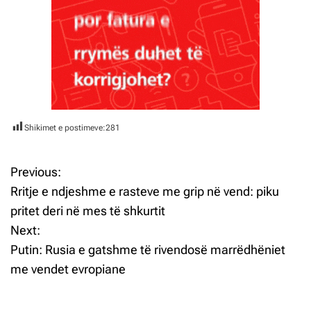
Shikimet e postimeve:
281
Previous:
L
Rritje e ndjeshme e rasteve me grip në vend: piku
ë
pritet deri në mes të shkurtit
Next:
v
Putin: Rusia e gatshme të rivendosë marrëdhëniet
i
me vendet evropiane
z