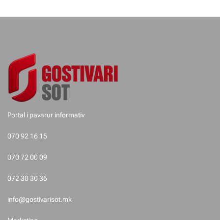
j
e
t
e
p
o
Portal i pavarur informativ
s
070 92 16 15
t
070 72 00 09
i
072 30 30 36
m
info@gostivarisot.mk