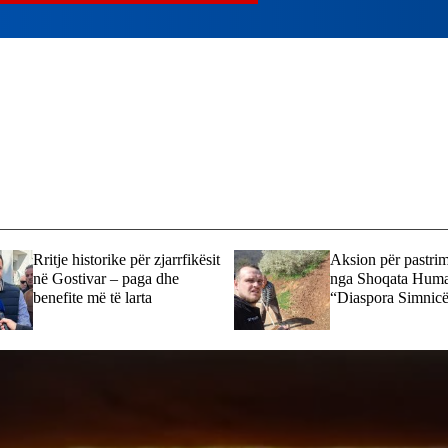
Rritje historike për zjarrfikësit
Aksion për pastrimin
në Gostivar – paga dhe
nga Shoqata Human
benefite më të larta
“Diaspora Simnicë