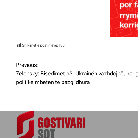
Shikimet e postimeve:
180
Previous:
L
Zelensky: Bisedimet për Ukrainën vazhdojnë, por ç
ë
politike mbeten të pazgjidhura
v
i
z
j