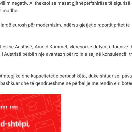
illim negativ. Ai theksoi se masat gjithëpërfshirëse të sigurisë
të madhe.
liardë eurosh për modernizim, ndërsa gjetjet e raportit pritet të
tjes së Austrisë, Arnold Kammel, vlerësoi se detyrat e forcave t
 i Austrisë përbën një avantazh për rolin e saj në konsulencë, t
strategjike dhe kapacitetet e përbashkëta, duke shtuar se, pava
ë bashkuar dhe të qëndrueshme në përballje me rendin e ri botër