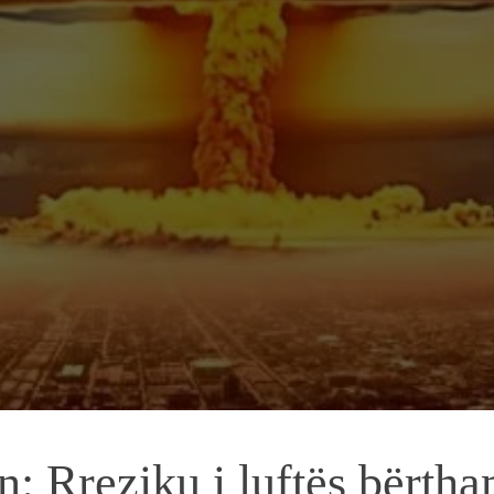
n: Rreziku i luftës bërth