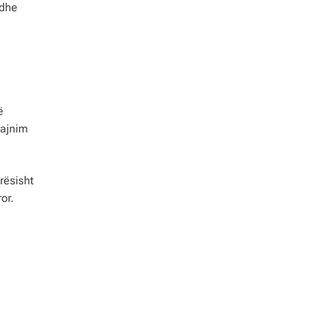
 dhe
ë
rajnim
rësisht
or.