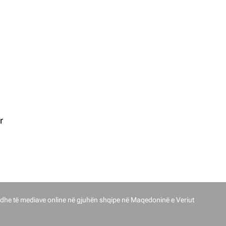
r
017.
dhe të mediave online në gjuhën shqipe në Maqedoninë e Veriut