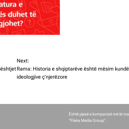
Next:
ështjet
Rama: Historia e shqiptarëve është mësim kundë
ideologjive ç’njerëzore
Gostivari Sot u themelua në vitin 2
Është pjesë e kompanisë më të ma
"Flaka Media Group".