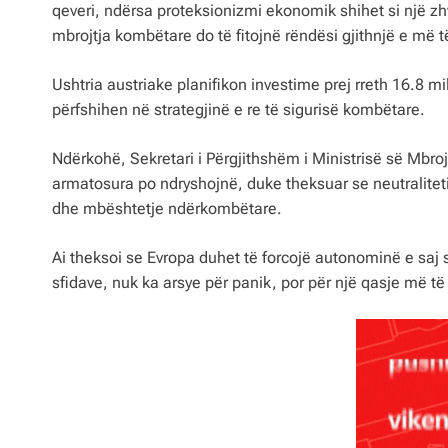
qeveri, ndërsa proteksionizmi ekonomik shihet si një zhv
mbrojtja kombëtare do të fitojnë rëndësi gjithnjë e më 
Ushtria austriake planifikon investime prej rreth 16.8 mi
përfshihen në strategjinë e re të sigurisë kombëtare.
Ndërkohë, Sekretari i Përgjithshëm i Ministrisë së Mbroj
armatosura po ndryshojnë, duke theksuar se neutraliteti
dhe mbështetje ndërkombëtare.
Ai theksoi se Evropa duhet të forcojë autonominë e saj 
sfidave, nuk ka arsye për panik, por për një qasje më t