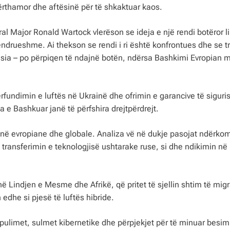
ërthamor dhe aftësinë për të shkaktuar kaos.
ral Major Ronald Wartock vlerëson se ideja e një rendi botëror l
drueshme. Ai thekson se rendi i ri është konfrontues dhe se tr
ia – po përpiqen të ndajnë botën, ndërsa Bashkimi Evropian m
ërfundimin e luftës në Ukrainë dhe ofrimin e garancive të siguri
 e Bashkuar janë të përfshira drejtpërdrejt.
inë evropiane dhe globale. Analiza vë në dukje pasojat ndërko
he transferimin e teknologjisë ushtarake ruse, si dhe ndikimin në
 në Lindjen e Mesme dhe Afrikë, që pritet të sjellin shtim të migr
edhe si pjesë të luftës hibride.
ulimet, sulmet kibernetike dhe përpjekjet për të minuar besim