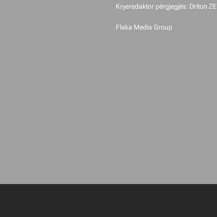
Kryeredaktor përgjegjës: Driton Z
Flaka Media Group