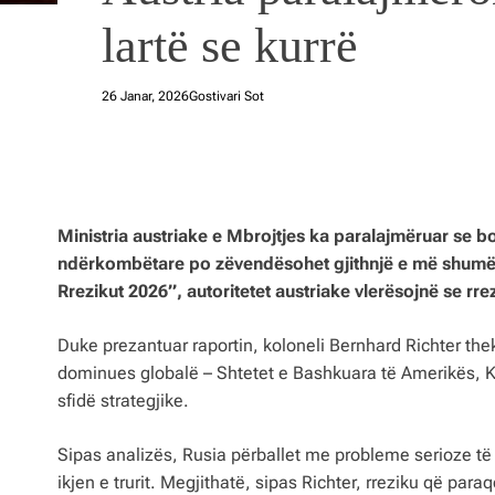
lartë se kurrë
26 Janar, 2026
Gostivari Sot
Ministria austriake e Mbrojtjes ka paralajmëruar se bot
ndërkombëtare po zëvendësohet gjithnjë e më shumë nga 
Rrezikut 2026”, autoritetet austriake vlerësojnë se rre
Duke prezantuar raportin, koloneli Bernhard Richter the
dominues globalë – Shtetet e Bashkuara të Amerikës, Ki
sfidë strategjike.
Sipas analizës, Rusia përballet me probleme serioze t
ikjen e trurit. Megjithatë, sipas Richter, rreziku që pa