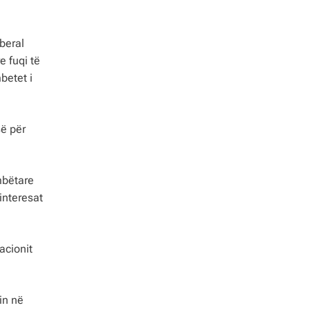
iberal
e fuqi të
betet i
së për
mbëtare
 interesat
acionit
in në