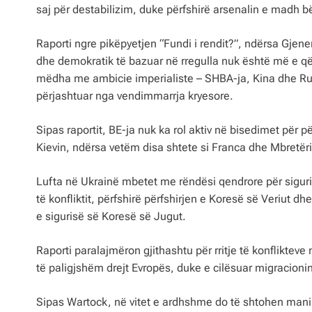
saj për destabilizim, duke përfshirë arsenalin e madh b
Raporti ngre pikëpyetjen “Fundi i rendit?”, ndërsa Gjene
dhe demokratik të bazuar në rregulla nuk është më e qën
mëdha me ambicie imperialiste – SHBA-ja, Kina dhe Rus
përjashtuar nga vendimmarrja kryesore.
Sipas raportit, BE-ja nuk ka rol aktiv në bisedimet për p
Kievin, ndërsa vetëm disa shtete si Franca dhe Mbretëria
Lufta në Ukrainë mbetet me rëndësi qendrore për sigur
të konfliktit, përfshirë përfshirjen e Koresë së Veriut d
e sigurisë së Koresë së Jugut.
Raporti paralajmëron gjithashtu për rritje të konflikteve
të paligjshëm drejt Evropës, duke e cilësuar migracionin 
Sipas Wartock, në vitet e ardhshme do të shtohen manip