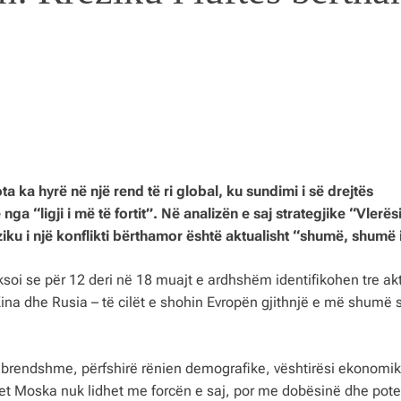
a ka hyrë në një rend të ri global, ku sundimi i së drejtës
“ligji i më të fortit”. Në analizën e saj strategjike “Vlerësi
ziku i një konflikti bërthamor është aktualisht “shumë, shumë i
ksoi se për 12 deri në 18 muajt e ardhshëm identifikohen tre ak
na dhe Rusia – të cilët e shohin Evropën gjithnjë e më shumë s
ë brendshme, përfshirë rënien demografike, vështirësi ekonomi
raqet Moska nuk lidhet me forcën e saj, por me dobësinë dhe pote