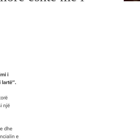
mi i
 lartë”.
torë
i një
ke dhe
ncialin e