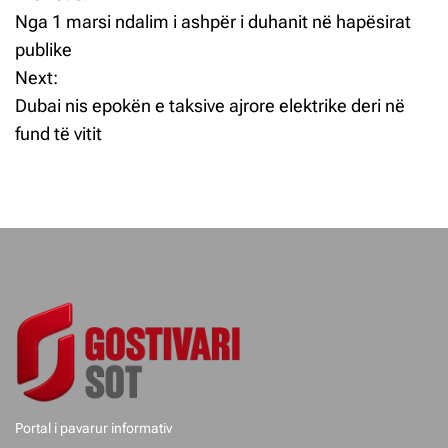
L
Nga 1 marsi ndalim i ashpër i duhanit në hapësirat
ë
publike
Next:
v
Dubai nis epokën e taksive ajrore elektrike deri në
i
fund të vitit
z
j
e
t
e
p
o
Portal i pavarur informativ