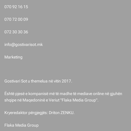
s
070 92 16 15
t
070 72 00 09
i
072 30 30 36
m
info@gostivarisot.mk
e
Marketing
t
Gostivari Sot u themelua në vitin 2017.
Është pjesë e kompanisë më të madhe të mediave online në gjuhën
shqipe në Maqedoninë e Veriut "Flaka Media Group".
Kryeredaktor përgjegjës: Driton ZENKU.
Flaka Media Group