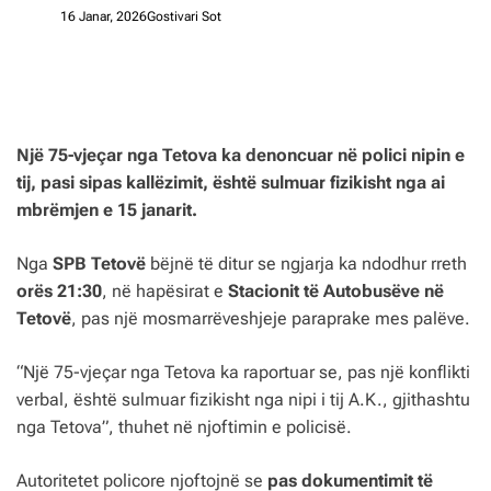
16 Janar, 2026
Gostivari Sot
Një 75-vjeçar nga Tetova ka denoncuar në polici nipin e
tij, pasi sipas kallëzimit, është sulmuar fizikisht nga ai
mbrëmjen e 15 janarit.
Nga
SPB Tetovë
bëjnë të ditur se ngjarja ka ndodhur rreth
orës 21:30
, në hapësirat e
Stacionit të Autobusëve në
Tetovë
, pas një mosmarrëveshjeje paraprake mes palëve.
“Një 75-vjeçar nga Tetova ka raportuar se, pas një konflikti
verbal, është sulmuar fizikisht nga nipi i tij A.K., gjithashtu
nga Tetova”, thuhet në njoftimin e policisë.
Autoritetet policore njoftojnë se
pas dokumentimit të