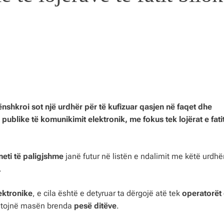
ënshkroi sot një urdhër për të kufizuar qasjen në faqet dhe
 publike të komunikimit elektronik, me fokus tek lojërat e fatit
neti të paligjshme
janë futur në listën e ndalimit me këtë urdhë
.
ektronike
, e cila është e detyruar ta dërgojë atë tek
operatorët
zbatojnë masën brenda
pesë ditëve
.