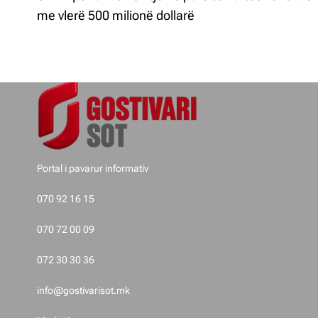
ë
me vlerë 500 milionë dollarë
v
i
z
j
e
Portal i pavarur informativ
t
070 92 16 15
e
070 72 00 09
p
072 30 30 36
o
info@gostivarisot.mk
s