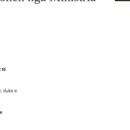
 të
r, duke e
 e