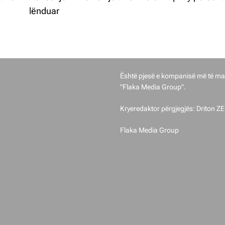
lënduar
Gostivari Sot u themelua në vitin 2
Është pjesë e kompanisë më të ma
"Flaka Media Group".
Kryeredaktor përgjegjës: Driton Z
Flaka Media Group