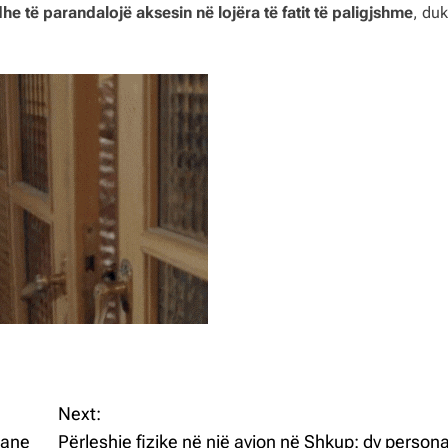
he të parandalojë aksesin në lojëra të fatit të paligjshme
, duk
Next:
iane
Përleshje fizike në një avion në Shkup: dy persona