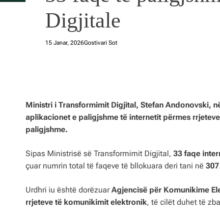
Digjitale
15 Janar, 2026
Gostivari Sot
Ministri i Transformimit Digjital, Stefan Andonovski, n
aplikacionet e paligjshme të internetit përmes rrjeteve
paligjshme.
Sipas Ministrisë së Transformimit Digjital,
33 faqe inter
çuar numrin total të faqeve të bllokuara deri tani në
307
Urdhri iu është dorëzuar
Agjencisë për Komunikime El
rrjeteve të komunikimit elektronik
, të cilët duhet të 