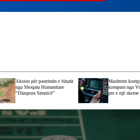
Aksion për pastrimin e fshatit
Mashtrim kompjute
nga Shoqata Humanitare
kompani nga Vrapçi
“Diaspora Simnicë”
pre e një skeme on
mbi 13 mijë euro