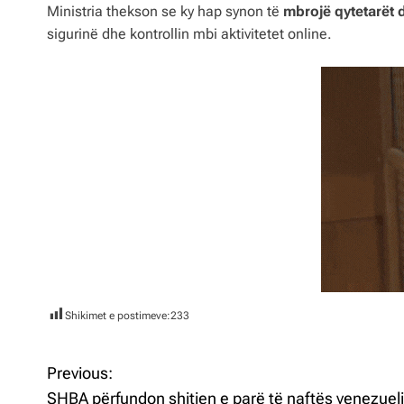
Ministria thekson se ky hap synon të
mbrojë qytetarët d
sigurinë dhe kontrollin mbi aktivitetet online.
Shikimet e postimeve:
233
Previous:
L
SHBA përfundon shitjen e parë të naftës venezuel