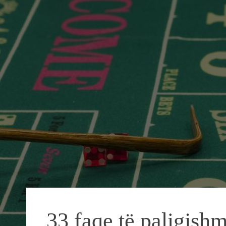
33 faqe të paligjshm