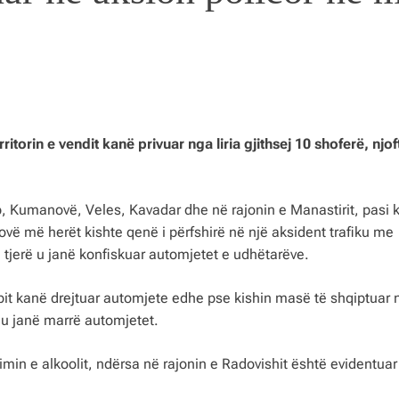
ritorin e vendit kanë privuar nga liria gjithsej 10 shoferë, njof
up, Kumanovë, Veles, Kavadar dhe në rajonin e Manastirit, pasi 
vë më herët kishte qenë i përfshirë në një aksident trafiku me
ë tjerë u janë konfiskuar automjetet e udhëtarëve.
pit kanë drejtuar automjete edhe pse kishin masë të shqiptuar 
e u janë marrë automjetet.
min e alkoolit, ndërsa në rajonin e Radovishit është evidentuar