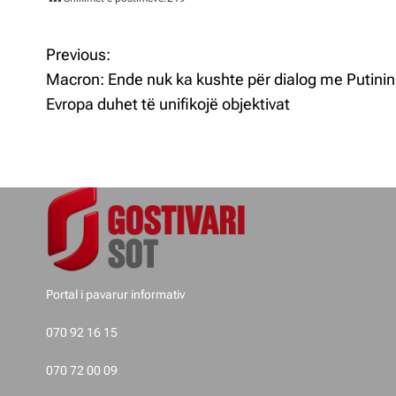
Previous:
L
Macron: Ende nuk ka kushte për dialog me Putinin
ë
Evropa duhet të unifikojë objektivat
v
i
z
j
e
Portal i pavarur informativ
t
070 92 16 15
e
070 72 00 09