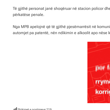
Të gjithë personat janë shoqëruar në stacion policor dh
përkatëse penale.
Nga MPB apelojnë që të gjithë pjesëmarrësit në komunika
automjet pa patentë, nën ndikimin e alkoolit apo nëse 
Shikimet e postimeve:
219