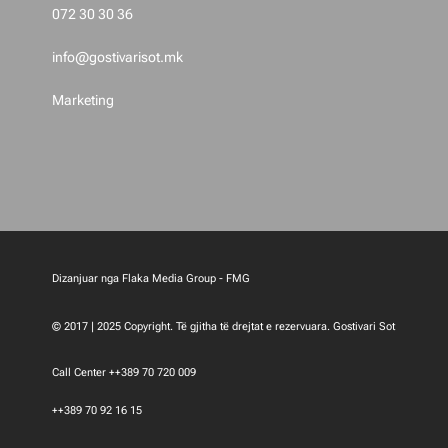
p
072 30 30 36
o
info@gostivarisot.mk
s
Marketing
t
i
m
e
Dizanjuar nga Flaka Media Group - FMG
t
© 2017 | 2025 Copyright. Të gjitha të drejtat e rezervuara. Gostivari Sot
Call Center ++389 70 720 009
++389 70 92 16 15