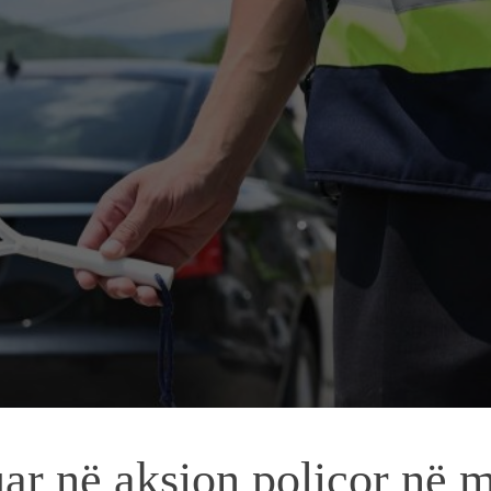
tuar në aksion policor në 