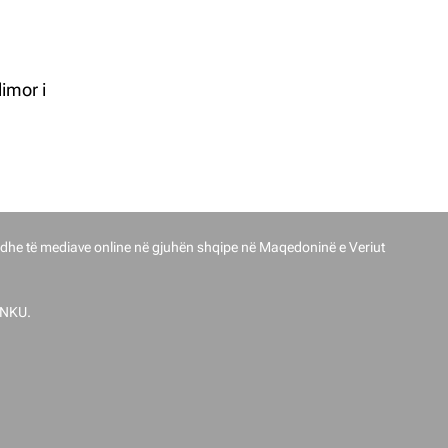
imor i
017.
dhe të mediave online në gjuhën shqipe në Maqedoninë e Veriut
ENKU.