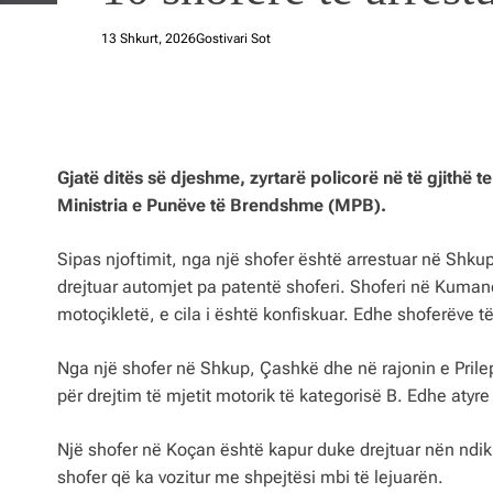
13 Shkurt, 2026
Gostivari Sot
Gjatë ditës së djeshme, zyrtarë policorë në të gjithë ter
Ministria e Punëve të Brendshme (MPB).
Sipas njoftimit, nga një shofer është arrestuar në Shk
drejtuar automjet pa patentë shoferi. Shoferi në Kumano
motoçikletë, e cila i është konfiskuar. Edhe shoferëve t
Nga një shofer në Shkup, Çashkë dhe në rajonin e Prile
për drejtim të mjetit motorik të kategorisë B. Edhe atyr
Një shofer në Koçan është kapur duke drejtuar nën ndiki
shofer që ka vozitur me shpejtësi mbi të lejuarën.