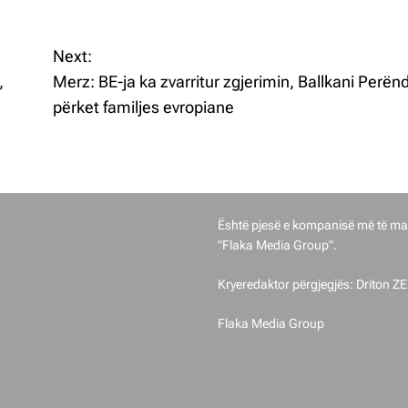
Next:
,
Merz: BE-ja ka zvarritur zgjerimin, Ballkani Perënd
përket familjes evropiane
Gostivari Sot u themelua në vitin 2
Është pjesë e kompanisë më të ma
"Flaka Media Group".
Kryeredaktor përgjegjës: Driton Z
Flaka Media Group