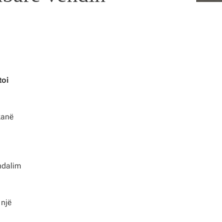
toi
kanë
ndalim
 një