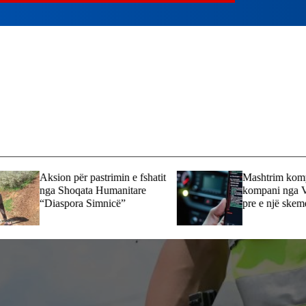
Aksion për pastrimin e fshatit
Mashtrim kompjute
nga Shoqata Humanitare
kompani nga Vrapçi
“Diaspora Simnicë”
pre e një skeme on
mbi 13 mijë euro