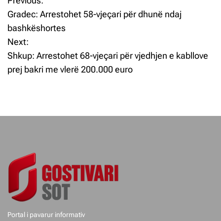
Previous:
L
Gradec: Arrestohet 58-vjeçari për dhunë ndaj
ë
bashkëshortes
Next:
v
Shkup: Arrestohet 68-vjeçari për vjedhjen e kabllove
i
prej bakri me vlerë 200.000 euro
z
j
e
t
e
p
o
Portal i pavarur informativ