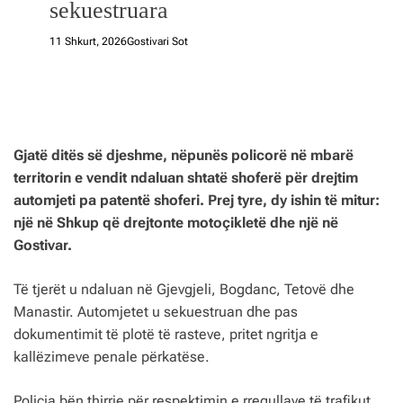
sekuestruara
11 Shkurt, 2026
Gostivari Sot
Gjatë ditës së djeshme, nëpunës policorë në mbarë
territorin e vendit ndaluan shtatë shoferë për drejtim
automjeti pa patentë shoferi. Prej tyre, dy ishin të mitur:
një në Shkup që drejtonte motoçikletë dhe një në
Gostivar.
Të tjerët u ndaluan në Gjevgjeli, Bogdanc, Tetovë dhe
Manastir. Automjetet u sekuestruan dhe pas
dokumentimit të plotë të rasteve, pritet ngritja e
kallëzimeve penale përkatëse.
Policia bën thirrje për respektimin e rregullave të trafikut