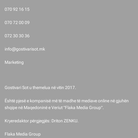
s
070 92 16 15
t
070 72 00 09
i
072 30 30 36
m
info@gostivarisot.mk
e
Marketing
t
Gostivari Sot u themelua në vitin 2017.
Është pjesë e kompanisë më të madhe të mediave online në gjuhën
shqipe në Maqedoninë e Veriut "Flaka Media Group".
Kryeredaktor përgjegjës: Driton ZENKU.
Flaka Media Group