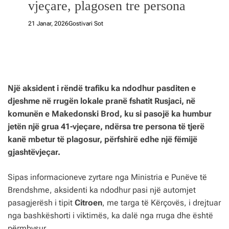
vjeçare, plagosen tre persona
21 Janar, 2026
Gostivari Sot
Një aksident i rëndë trafiku ka ndodhur pasditen e
djeshme në rrugën lokale pranë fshatit Rusjaci, në
komunën e Makedonski Brod, ku si pasojë ka humbur
jetën një grua 41-vjeçare, ndërsa tre persona të tjerë
kanë mbetur të plagosur, përfshirë edhe një fëmijë
gjashtëvjeçar.
Sipas informacioneve zyrtare nga Ministria e Punëve të
Brendshme, aksidenti ka ndodhur pasi një automjet
pasagjerësh i tipit
Citroen
, me targa të Kërçovës, i drejtuar
nga bashkëshorti i viktimës, ka dalë nga rruga dhe është
përmbysur.