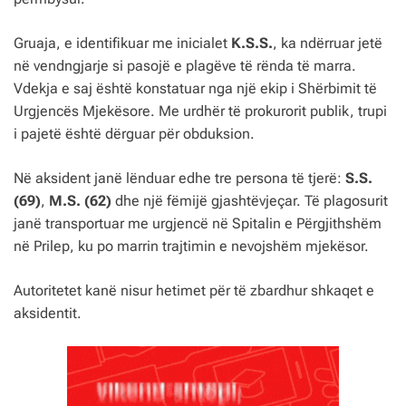
Gruaja, e identifikuar me inicialet
K.S.S.
, ka ndërruar jetë
në vendngjarje si pasojë e plagëve të rënda të marra.
Vdekja e saj është konstatuar nga një ekip i Shërbimit të
Urgjencës Mjekësore. Me urdhër të prokurorit publik, trupi
i pajetë është dërguar për obduksion.
Në aksident janë lënduar edhe tre persona të tjerë:
S.S.
(69)
,
M.S. (62)
dhe një fëmijë gjashtëvjeçar. Të plagosurit
janë transportuar me urgjencë në Spitalin e Përgjithshëm
në Prilep, ku po marrin trajtimin e nevojshëm mjekësor.
Autoritetet kanë nisur hetimet për të zbardhur shkaqet e
aksidentit.