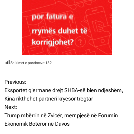
Shikimet e postimeve:
182
Previous:
L
Eksportet gjermane drejt SHBA-së bien ndjeshëm,
ë
Kina rikthehet partneri kryesor tregtar
Next:
v
Trump mbërrin në Zvicër, merr pjesë në Forumin
i
Ekonomik Botëror në Davos