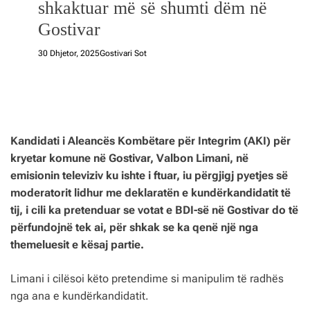
shkaktuar më së shumti dëm në
Gostivar
30 Dhjetor, 2025
Gostivari Sot
Kandidati i Aleancës Kombëtare për Integrim (AKI) për
kryetar komune në Gostivar, Valbon Limani, në
emisionin televiziv ku ishte i ftuar, iu përgjigj pyetjes së
moderatorit lidhur me deklaratën e kundërkandidatit të
tij, i cili ka pretenduar se votat e BDI-së në Gostivar do të
përfundojnë tek ai, për shkak se ka qenë një nga
themeluesit e kësaj partie.
Limani i cilësoi këto pretendime si manipulim të radhës
nga ana e kundërkandidatit.