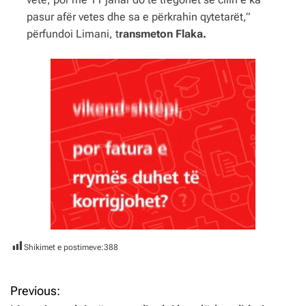
pasur afër vetes dhe sa e përkrahin qytetarët,”
përfundoi Limani, t
ransmeton Flaka.
Shikimet e postimeve:
388
Previous:
L