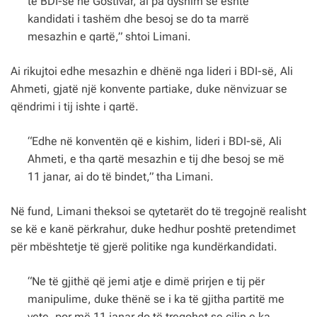
të BDI-së në Gostivar, ai pa dyshim se është
kandidati i tashëm dhe besoj se do ta marrë
mesazhin e qartë,” shtoi Limani.
Ai rikujtoi edhe mesazhin e dhënë nga lideri i BDI-së, Ali
Ahmeti, gjatë një konvente partiake, duke nënvizuar se
qëndrimi i tij ishte i qartë.
“Edhe në konventën që e kishim, lideri i BDI-së, Ali
Ahmeti, e tha qartë mesazhin e tij dhe besoj se më
11 janar, ai do të bindet,” tha Limani.
Në fund, Limani theksoi se qytetarët do të tregojnë realisht
se kë e kanë përkrahur, duke hedhur poshtë pretendimet
për mbështetje të gjerë politike nga kundërkandidati.
“Ne të gjithë që jemi atje e dimë prirjen e tij për
manipulime, duke thënë se i ka të gjitha partitë me
vete, por më 11 janar do të tregohet se cilin e ka