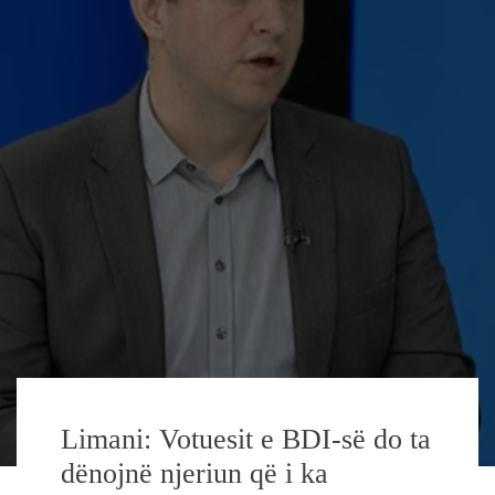
Limani: Votuesit e BDI-së do ta
dënojnë njeriun që i ka