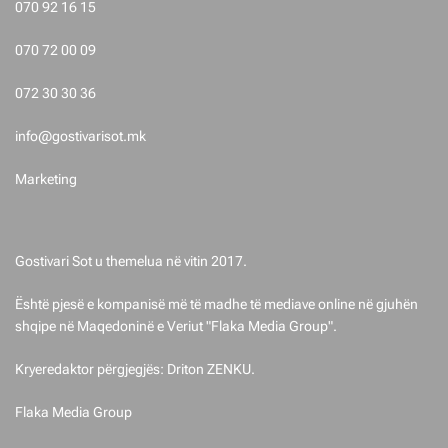
s
070 92 16 15
t
070 72 00 09
i
072 30 30 36
m
info@gostivarisot.mk
e
Marketing
t
Gostivari Sot u themelua në vitin 2017.
Është pjesë e kompanisë më të madhe të mediave online në gjuhën
shqipe në Maqedoninë e Veriut "Flaka Media Group".
Kryeredaktor përgjegjës: Driton ZENKU.
Flaka Media Group