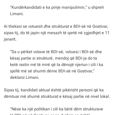
“Kundërkandidati e ka prirje manipulimin,” u shpreh
Limani.
Ai theksoi se votuesit dhe strukturat e BDI-së në Gostivar,
sipas tij, do të japin një mesazh të qartë në zgjedhjet e 11
janarit.
“Sa u përket votave të BDI-së, votuesi i BDI-së dhe
kësaj partie si strukturë, mendoj që BDI-ja do ta
ketë rastin më të mirë që ta dënojë njeriun i cili i ka
sjellë më së shumti dëme BDI-së në Gostivar,”
deklaroi Limani.
Sipas tij, kandidati aktual është pikërisht personi që ka
dëmtuar më shumë strukturat e kësaj partie në nivel lokal.
“Nëse ka një politikan i cili ka bërë dëm strukturave