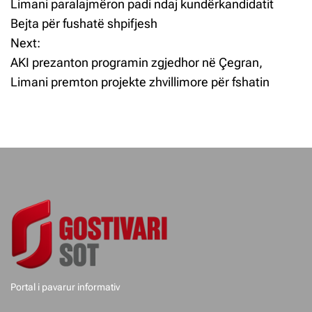
Limani paralajmëron padi ndaj kundërkandidatit
ë
Bejta për fushatë shpifjesh
Next:
v
AKI prezanton programin zgjedhor në Çegran,
i
Limani premton projekte zhvillimore për fshatin
z
j
e
t
e
p
o
Portal i pavarur informativ