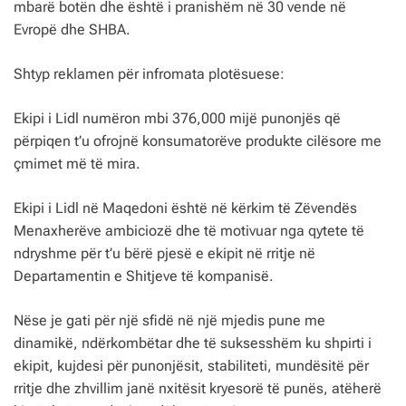
mbarë botën dhe është i pranishëm në 30 vende në
Evropë dhe SHBA.
Shtyp reklamen për infromata plotësuese:
Ekipi i Lidl numëron mbi 376,000 mijë punonjës që
përpiqen t’u ofrojnë konsumatorëve produkte cilësore me
çmimet më të mira.
Ekipi i Lidl në Maqedoni është në kërkim të Zëvendës
Menaxherëve ambiciozë dhe të motivuar nga qytete të
ndryshme për t’u bërë pjesë e ekipit në rritje në
Departamentin e Shitjeve të kompanisë.
Nëse je gati për një sfidë në një mjedis pune me
dinamikë, ndërkombëtar dhe të suksesshëm ku shpirti i
ekipit, kujdesi për punonjësit, stabiliteti, mundësitë për
rritje dhe zhvillim janë nxitësit kryesorë të punës, atëherë