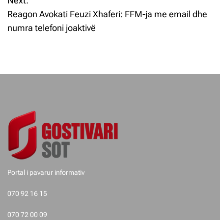
Next:
v
Reagon Avokati Feuzi Xhaferi: FFM-ja me email dhe
i
numra telefoni joaktivë
z
j
e
t
e
p
o
Portal i pavarur informativ
s
070 92 16 15
t
070 72 00 09