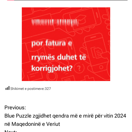
Shikimet e postimeve:
327
Previous:
L
Blue Puzzle zgjidhet qendra më e mirë për vitin 2024
ë
në Maqedoninë e Veriut