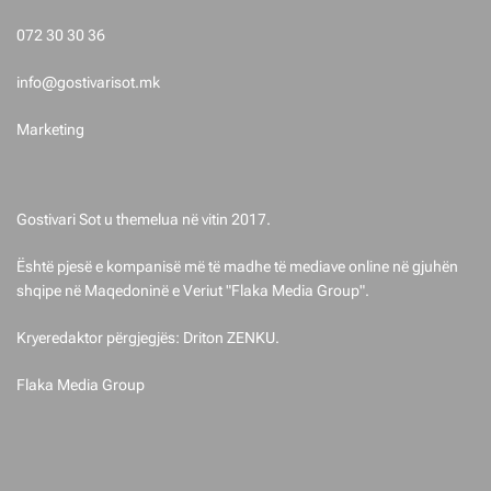
i
072 30 30 36
m
info@gostivarisot.mk
e
Marketing
t
Gostivari Sot u themelua në vitin 2017.
Është pjesë e kompanisë më të madhe të mediave online në gjuhën
shqipe në Maqedoninë e Veriut "Flaka Media Group".
Kryeredaktor përgjegjës: Driton ZENKU.
Flaka Media Group