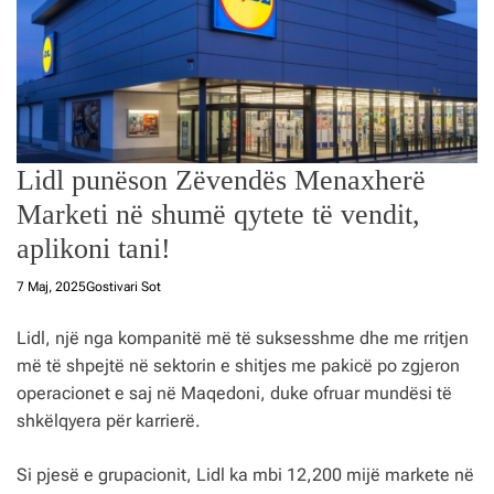
Lidl punëson Zëvendës Menaxherë
Marketi në shumë qytete të vendit,
aplikoni tani!
7 Maj, 2025
Gostivari Sot
Lidl, një nga kompanitë më të suksesshme dhe me rritjen
më të shpejtë në sektorin e shitjes me pakicë po zgjeron
operacionet e saj në Maqedoni, duke ofruar mundësi të
shkëlqyera për karrierë.
Si pjesë e grupacionit, Lidl ka mbi 12,200 mijë markete në