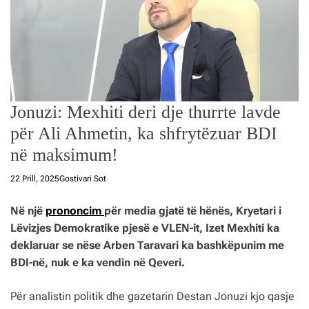
Jonuzi: Mexhiti deri dje thurrte lavde
për Ali Ahmetin, ka shfrytëzuar BDI
në maksimum!
22 Prill, 2025
Gostivari Sot
Në një
prononcim
për media gjatë të hënës, Kryetari i
Lëvizjes Demokratike pjesë e VLEN-it, Izet Mexhiti ka
deklaruar se nëse Arben Taravari ka bashkëpunim me
BDI-në, nuk e ka vendin në Qeveri.
Për analistin politik dhe gazetarin Destan Jonuzi kjo qasje