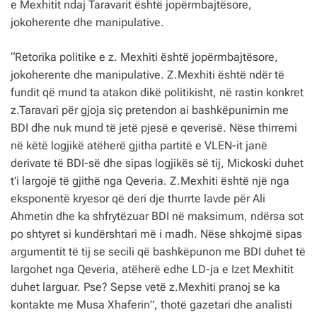
e Mexhitit ndaj Taravarit është jopërmbajtësore,
jokoherente dhe manipulative.
“Retorika politike e z. Mexhiti është jopërmbajtësore,
jokoherente dhe manipulative. Z.Mexhiti është ndër të
fundit që mund ta atakon dikë politikisht, në rastin konkret
z.Taravari për gjoja siç pretendon ai bashkëpunimin me
BDI dhe nuk mund të jetë pjesë e qeverisë. Nëse thirremi
në këtë logjikë atëherë gjitha partitë e VLEN-it janë
derivate të BDI-së dhe sipas logjikës së tij, Mickoski duhet
t’i largojë të gjithë nga Qeveria. Z.Mexhiti është një nga
eksponentë kryesor që deri dje thurrte lavde për Ali
Ahmetin dhe ka shfrytëzuar BDI në maksimum, ndërsa sot
po shtyret si kundërshtari më i madh. Nëse shkojmë sipas
argumentit të tij se secili që bashkëpunon me BDI duhet të
largohet nga Qeveria, atëherë edhe LD-ja e Izet Mexhitit
duhet larguar. Pse? Sepse vetë z.Mexhiti pranoj se ka
kontakte me Musa Xhaferin”, thotë gazetari dhe analisti