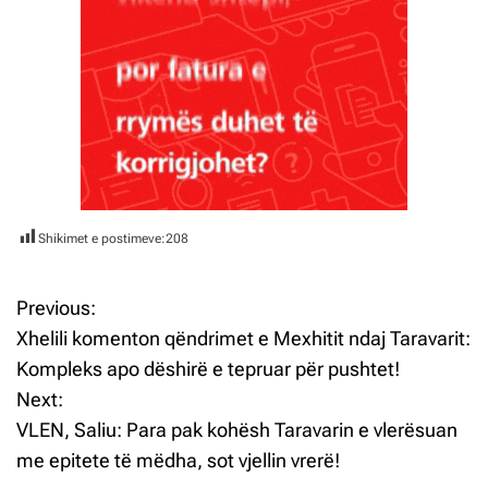
Shikimet e postimeve:
208
Previous:
L
Xhelili komenton qëndrimet e Mexhitit ndaj Taravarit:
ë
Kompleks apo dëshirë e tepruar për pushtet!
Next:
v
VLEN, Saliu: Para pak kohësh Taravarin e vlerësuan
i
me epitete të mëdha, sot vjellin vrerë!