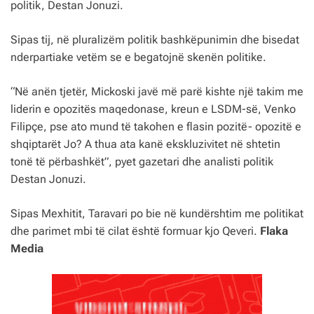
politik, Destan Jonuzi.
Sipas tij, në pluralizëm politik bashkëpunimin dhe bisedat
nderpartiake vetëm se e begatojnë skenën politike.
“Në anën tjetër, Mickoski javë më parë kishte një takim me
liderin e opozitës maqedonase, kreun e LSDM-së, Venko
Filipçe, pse ato mund të takohen e flasin pozitë- opozitë e
shqiptarët Jo? A thua ata kanë ekskluzivitet në shtetin
tonë të përbashkët”, pyet gazetari dhe analisti politik
Destan Jonuzi.
Sipas Mexhitit, Taravari po bie në kundërshtim me politikat
dhe parimet mbi të cilat është formuar kjo Qeveri.
Flaka
Media