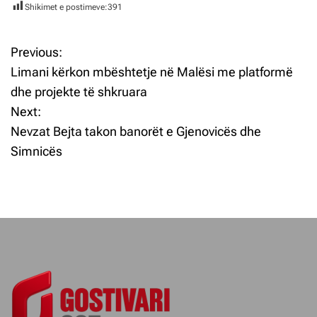
Shikimet e postimeve:
391
Previous:
L
Limani kërkon mbështetje në Malësi me platformë
ë
dhe projekte të shkruara
Next:
v
Nevzat Bejta takon banorët e Gjenovicës dhe
i
Simnicës
z
j
e
t
e