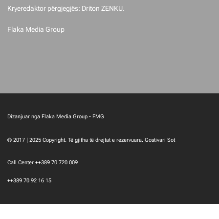
Kryeredaktor përgjegjës: Driton ZENKU.
Flaka Media Group
Dizanjuar nga Flaka Media Group - FMG
© 2017 | 2025 Copyright. Të gjitha të drejtat e rezervuara. Gostivari Sot
Call Center ++389 70 720 009
++389 70 92 16 15