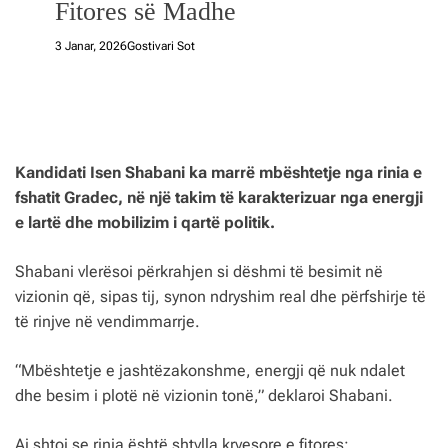
Fitores së Madhe
3 Janar, 2026
Gostivari Sot
Kandidati Isen Shabani ka marrë mbështetje nga rinia e
fshatit Gradec, në një takim të karakterizuar nga energji
e lartë dhe mobilizim i qartë politik.
Shabani vlerësoi përkrahjen si dëshmi të besimit në
vizionin që, sipas tij, synon ndryshim real dhe përfshirje të
të rinjve në vendimmarrje.
“Mbështetje e jashtëzakonshme, energji që nuk ndalet
dhe besim i plotë në vizionin tonë,” deklaroi Shabani.
Ai shtoi se rinia është shtylla kryesore e fitores: