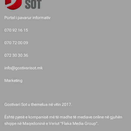
p
o
Portal i pavarur informativ
s
070 92 16 15
t
070 72 00 09
i
072 30 30 36
m
info@gostivarisot.mk
e
Marketing
t
Gostivari Sot u themelua në vitin 2017.
Është pjesë e kompanisë më të madhe të mediave online në gjuhën
shqipe në Maqedoninë e Veriut "Flaka Media Group".