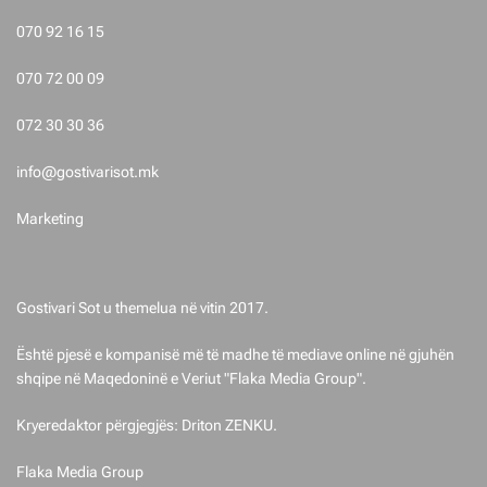
s
070 92 16 15
t
070 72 00 09
i
072 30 30 36
m
info@gostivarisot.mk
e
Marketing
t
Gostivari Sot u themelua në vitin 2017.
Është pjesë e kompanisë më të madhe të mediave online në gjuhën
shqipe në Maqedoninë e Veriut "Flaka Media Group".
Kryeredaktor përgjegjës: Driton ZENKU.
Flaka Media Group