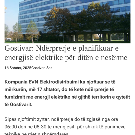
Gostivar: Ndërprerje e planifikuar e
energjisë elektrike për ditën e nesërme
16 Shtator, 2025
Gostivari Sot
Kompania EVN Elektrodistribuimi ka njoftuar se të
mërkurën, më 17 shtator, do të ketë ndërprerje të
furnizimit me energji elektrike në gjithë territorin e qytetit
të Gostivarit.
Sipas njoftimit zyrtar, ndërprerja do të zgjasë nga ora
06:00 deri në 08:30 të mëngjesit, për shkak të punimeve
teknike në rrjetin shpërndarës.