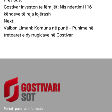
L
Gostivar investon te fëmijët: Nis ndërtimi i 16
ë
këndeve të reja lojërash
Next:
v
Valbon Limani: Komuna në punë – Punime në
i
tretoaret e dy rrugicave në Gostivar
z
j
e
t
e
p
o
Portal i pavarur informativ