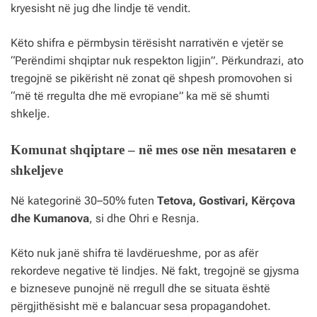
kryesisht në jug dhe lindje të vendit.
Këto shifra e përmbysin tërësisht narrativën e vjetër se
“Perëndimi shqiptar nuk respekton ligjin”. Përkundrazi, ato
tregojnë se pikërisht në zonat që shpesh promovohen si
“më të rregulta dhe më evropiane” ka më së shumti
shkelje.
Komunat shqiptare – në mes ose nën mesataren e
shkeljeve
Në kategorinë 30–50% futen
Tetova, Gostivari, Kërçova
dhe Kumanova
, si dhe Ohri e Resnja.
Këto nuk janë shifra të lavdërueshme, por as afër
rekordeve negative të lindjes. Në fakt, tregojnë se gjysma
e bizneseve punojnë në rregull dhe se situata është
përgjithësisht më e balancuar sesa propagandohet.