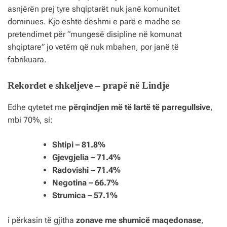
asnjërën prej tyre shqiptarët nuk janë komunitet
dominues. Kjo është dëshmi e parë e madhe se
pretendimet për “mungesë disipline në komunat
shqiptare” jo vetëm që nuk mbahen, por janë të
fabrikuara.
Rekordet e shkeljeve – prapë në Lindje
Edhe qytetet me
përqindjen më të lartë të parregullsive
,
mbi 70%, si:
Shtipi – 81.8%
Gjevgjelia – 71.4%
Radovishi – 71.4%
Negotina – 66.7%
Strumica – 57.1%
i përkasin të gjitha
zonave me shumicë maqedonase
,