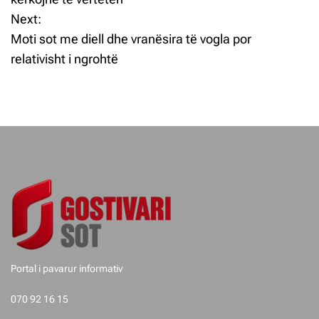
Next:
v
Moti sot me diell dhe vranësira të vogla por
i
relativisht i ngrohtë
z
j
e
t
e
p
o
Portal i pavarur informativ
s
070 92 16 15