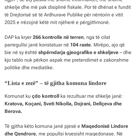
shkelje dhe më pak disiplinë fiskale. Por të dhënat e fundit
të Drejtorisë së të Ardhurave Publike për nëntorin e vitit
2025 e rrëzojnë këtë mit njëherë e përgjithmonë.
DAP ka kryer
266 kontrolle në terren
, nga të cilat
parregullsi janë konstatuar në
104 raste
. Mirëpo, ajo që
bie në sy është
shpërndarja gjeografike e shkeljeve
– dhe
kjo tablo nuk përkon aspak me pretendimet e zakonshme
politike dhe mediatike.
“Lista e zezë” – të gjitha komuna lindore
Komunat ku
çdo kontroll
ka rezultuar me shkelje janë:
Kratova, Koçani, Sveti Nikolla, Dojrani, Dellçeva dhe
Berova.
Të gjitha këto komuna janë pjesë e
Maqedonisë Lindore
dhe Qendrore
, me popullsi kryesisht maqedonase. Në