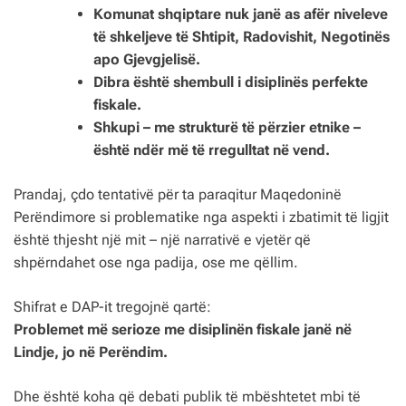
Komunat shqiptare nuk janë as afër niveleve
të shkeljeve të Shtipit, Radovishit, Negotinës
apo Gjevgjelisë.
Dibra është shembull i disiplinës perfekte
fiskale.
Shkupi – me strukturë të përzier etnike –
është ndër më të rregulltat në vend.
Prandaj, çdo tentativë për ta paraqitur Maqedoninë
Perëndimore si problematike nga aspekti i zbatimit të ligjit
është thjesht një mit – një narrativë e vjetër që
shpërndahet ose nga padija, ose me qëllim.
Shifrat e DAP-it tregojnë qartë:
Problemet më serioze me disiplinën fiskale janë në
Lindje, jo në Perëndim.
Dhe është koha që debati publik të mbështetet mbi të