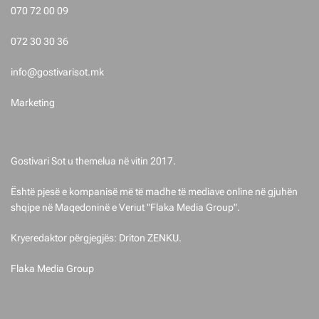
t
070 72 00 09
i
072 30 30 36
m
info@gostivarisot.mk
e
Marketing
t
Gostivari Sot u themelua në vitin 2017.
Është pjesë e kompanisë më të madhe të mediave online në gjuhën
shqipe në Maqedoninë e Veriut "Flaka Media Group".
Kryeredaktor përgjegjës: Driton ZENKU.
Flaka Media Group