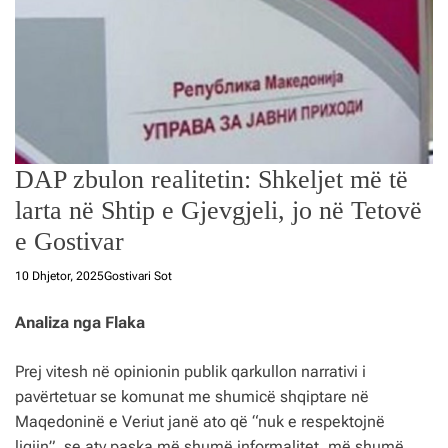
DAP zbulon realitetin: Shkeljet më të
larta në Shtip e Gjevgjeli, jo në Tetovë
e Gostivar
10 Dhjetor, 2025
Gostivari Sot
Analiza nga Flaka
Prej vitesh në opinionin publik qarkullon narrativi i
pavërtetuar se komunat me shumicë shqiptare në
Maqedoninë e Veriut janë ato që “nuk e respektojnë
ligjin”, se aty paska më shumë informalitet, më shumë