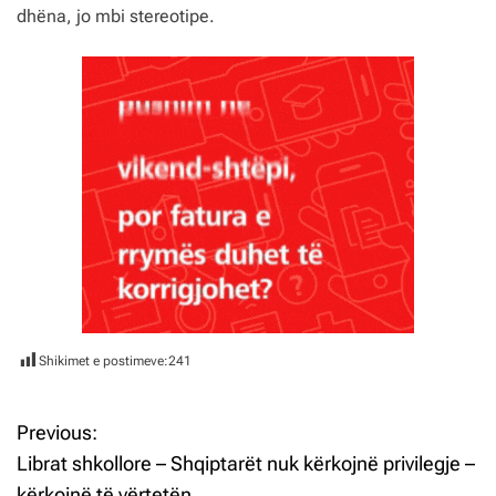
dhëna, jo mbi stereotipe.
Shikimet e postimeve:
241
Previous:
L
Librat shkollore – Shqiptarët nuk kërkojnë privilegje –
ë
kërkojnë të vërtetën