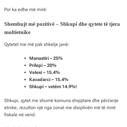
Por ka edhe më mirë:
Shembujt më pozitivë – Shkupi dhe qytete të tjera
multietnike
Qytetet me më pak shkelje janë:
Manastiri – 25%
Prilepi – 20%
Velesi – 15.4%
Kavadarci – 15.4%
Shkupi – vetëm 14.9%!
Shkupi, qytet me shumë komuna shqiptare dhe përzierje
etnike, rezulton një nga zonat me disiplinën më të mirë
fiskale në vend.